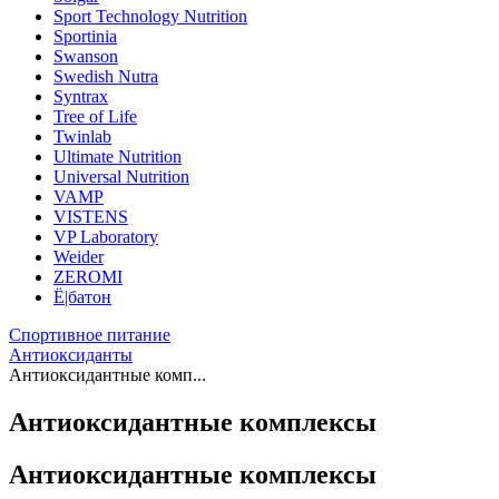
Sport Technology Nutrition
Sportinia
Swanson
Swedish Nutra
Syntrax
Tree of Life
Twinlab
Ultimate Nutrition
Universal Nutrition
VAMP
VISTENS
VP Laboratory
Weider
ZEROMI
Ё|батон
Спортивное питание
Антиоксиданты
Антиоксидантные комп...
Антиоксидантные комплексы
Антиоксидантные комплексы