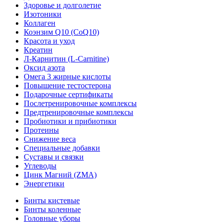
Здоровье и долголетие
Изотоники
Коллаген
Коэнзим Q10 (CoQ10)
Красота и уход
Креатин
Л-Карнитин (L-Сarnitine)
Оксид азота
Омега 3 жирные кислоты
Повышение тестостерона
Подарочные сертификаты
Послетренировочные комплексы
Предтренировочные комплексы
Пробиотики и прибиотики
Протеины
Снижение веса
Специальные добавки
Суставы и связки
Углеводы
Цинк Магний (ZMA)
Энергетики
Бинты кистевые
Бинты коленные
Головные уборы