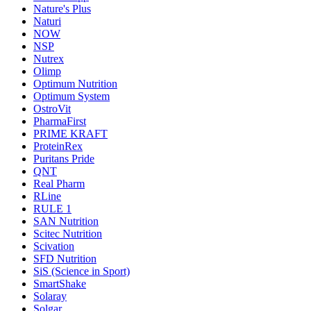
Nature's Plus
Naturi
NOW
NSP
Nutrex
Olimp
Optimum Nutrition
Optimum System
OstroVit
PharmaFirst
PRIME KRAFT
ProteinRex
Puritans Pride
QNT
Real Pharm
RLine
RULE 1
SAN Nutrition
Scitec Nutrition
Scivation
SFD Nutrition
SiS (Science in Sport)
SmartShake
Solaray
Solgar