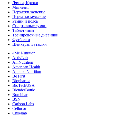
Лямки, Крюки
Магнезия
Перчатки женские
Перчатки мужские
Ремни и пояса
Спортивные сумки
Таблетницы
Тренировочные дневники
Футболки
Шейкеры, Бутылки
4Me Nutrition
ActivLab
All Nutrition
American Health
Applied Nutrition
Be First
Biopharma
BioTechUSA
BlenderBottle
Bombbar
BSN
Carlson Labs
Cellucor
Chikalab