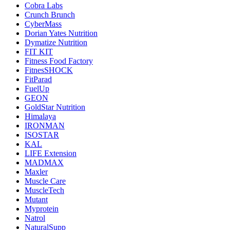
Cobra Labs
Crunch Brunch
CyberMass
Dorian Yates Nutrition
Dymatize Nutrition
FIT KIT
Fitness Food Factory
FitnesSHOCK
FitParad
FuelUp
GEON
GoldStar Nutrition
Himalaya
IRONMAN
ISOSTAR
KAL
LIFE Extension
MADMAX
Maxler
Muscle Care
MuscleTech
Mutant
Myprotein
Natrol
NaturalSupp