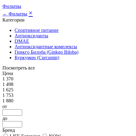
Фильтры
×
← Фильтры
Категории
Спортивное питание
Антиоксиданты
DMAE
Антиоксидантные комплексы
Гинкго Билоба (Ginkgo Biloba)
Куркумин (Curcumin)
Посмотреть все
Цена
1 370
1 498
1 625
1 753
1 880
от
до
Бренд