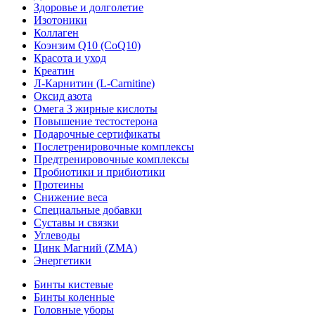
Здоровье и долголетие
Изотоники
Коллаген
Коэнзим Q10 (CoQ10)
Красота и уход
Креатин
Л-Карнитин (L-Сarnitine)
Оксид азота
Омега 3 жирные кислоты
Повышение тестостерона
Подарочные сертификаты
Послетренировочные комплексы
Предтренировочные комплексы
Пробиотики и прибиотики
Протеины
Снижение веса
Специальные добавки
Суставы и связки
Углеводы
Цинк Магний (ZMA)
Энергетики
Бинты кистевые
Бинты коленные
Головные уборы