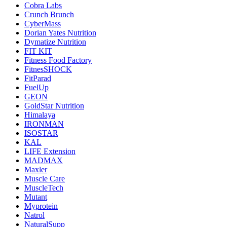
Cobra Labs
Crunch Brunch
CyberMass
Dorian Yates Nutrition
Dymatize Nutrition
FIT KIT
Fitness Food Factory
FitnesSHOCK
FitParad
FuelUp
GEON
GoldStar Nutrition
Himalaya
IRONMAN
ISOSTAR
KAL
LIFE Extension
MADMAX
Maxler
Muscle Care
MuscleTech
Mutant
Myprotein
Natrol
NaturalSupp