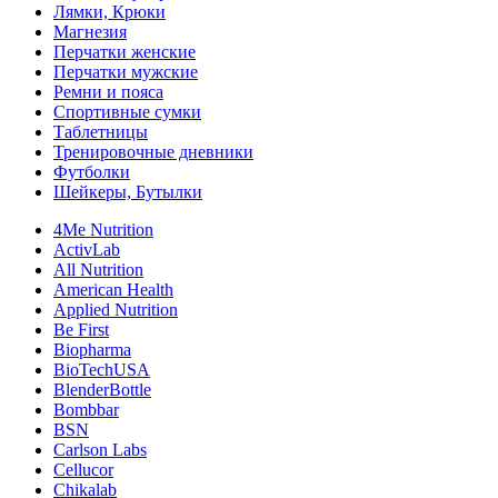
Лямки, Крюки
Магнезия
Перчатки женские
Перчатки мужские
Ремни и пояса
Спортивные сумки
Таблетницы
Тренировочные дневники
Футболки
Шейкеры, Бутылки
4Me Nutrition
ActivLab
All Nutrition
American Health
Applied Nutrition
Be First
Biopharma
BioTechUSA
BlenderBottle
Bombbar
BSN
Carlson Labs
Cellucor
Chikalab