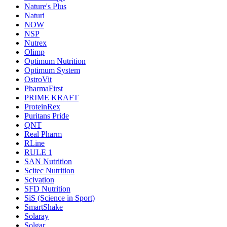
Nature's Plus
Naturi
NOW
NSP
Nutrex
Olimp
Optimum Nutrition
Optimum System
OstroVit
PharmaFirst
PRIME KRAFT
ProteinRex
Puritans Pride
QNT
Real Pharm
RLine
RULE 1
SAN Nutrition
Scitec Nutrition
Scivation
SFD Nutrition
SiS (Science in Sport)
SmartShake
Solaray
Solgar