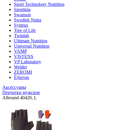
Sport Technology Nutrition
Sportinia
Swanson
Swedish Nutra
Syntrax
Tree of Life
Twinlab
Ultimate Nutrition
Universal Nutrition
VAMP
VISTENS
VP Laboratory
Weider
ZEROMI
Ё|батон
Аксессуары
Перчатки мужские
Allround 40420, L