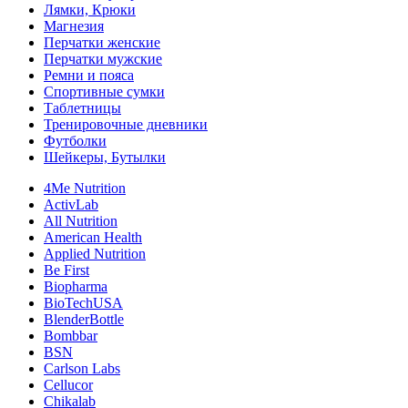
Лямки, Крюки
Магнезия
Перчатки женские
Перчатки мужские
Ремни и пояса
Спортивные сумки
Таблетницы
Тренировочные дневники
Футболки
Шейкеры, Бутылки
4Me Nutrition
ActivLab
All Nutrition
American Health
Applied Nutrition
Be First
Biopharma
BioTechUSA
BlenderBottle
Bombbar
BSN
Carlson Labs
Cellucor
Chikalab