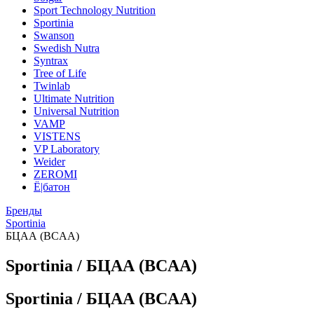
Sport Technology Nutrition
Sportinia
Swanson
Swedish Nutra
Syntrax
Tree of Life
Twinlab
Ultimate Nutrition
Universal Nutrition
VAMP
VISTENS
VP Laboratory
Weider
ZEROMI
Ё|батон
Бренды
Sportinia
БЦАА (BCAA)
Sportinia / БЦАА (BCAA)
Sportinia / БЦАА (BCAA)