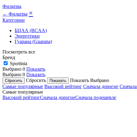
Фильтры
×
← Фильтры
Категории
БЦАА (BCAA)
Энергетики
Гуарана (Guarana)
Посмотреть все
Бренд
Sportinia
Выбрано
0
Показать
Выбрано
0
Показать
Сбросить
Показать
Выбрано
Самые популярные
Высокий рейтинг
Сначала дорогие
Сначала
Самые популярные
Высокий рейтинг
Сначала дорогие
Сначала подешевле