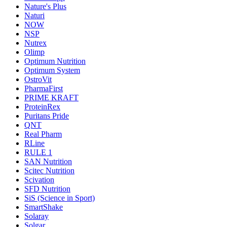
Nature's Plus
Naturi
NOW
NSP
Nutrex
Olimp
Optimum Nutrition
Optimum System
OstroVit
PharmaFirst
PRIME KRAFT
ProteinRex
Puritans Pride
QNT
Real Pharm
RLine
RULE 1
SAN Nutrition
Scitec Nutrition
Scivation
SFD Nutrition
SiS (Science in Sport)
SmartShake
Solaray
Solgar