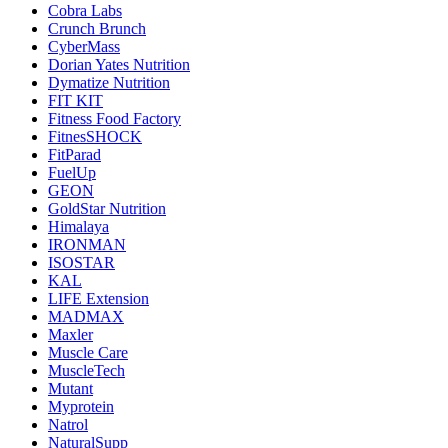
Cobra Labs
Crunch Brunch
CyberMass
Dorian Yates Nutrition
Dymatize Nutrition
FIT KIT
Fitness Food Factory
FitnesSHOCK
FitParad
FuelUp
GEON
GoldStar Nutrition
Himalaya
IRONMAN
ISOSTAR
KAL
LIFE Extension
MADMAX
Maxler
Muscle Care
MuscleTech
Mutant
Myprotein
Natrol
NaturalSupp