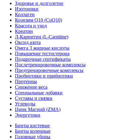
Здоровье и долголетие
Изотоники
Коллаген
Коэнзим Q10 (CoQ10)
Красота и уход
Креатин
Л-Карнитин (L-Сarnitine)
Оксид азота
Омега 3 жирные кислоты
Повышение тестостерона
Подарочные сертификаты
Послетренировочные комплексы
Предтренировочные комплексы
Пробиотики и прибиотики
Протеины
Снижение веса
Специальные добавки
Суставы и связки
Углеводы
Цинк Магний (ZMA)
Энергетики
Бинты кистевые
Бинты коленные
Головные уборы