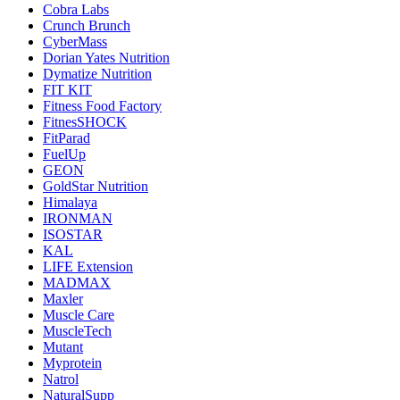
Cobra Labs
Crunch Brunch
CyberMass
Dorian Yates Nutrition
Dymatize Nutrition
FIT KIT
Fitness Food Factory
FitnesSHOCK
FitParad
FuelUp
GEON
GoldStar Nutrition
Himalaya
IRONMAN
ISOSTAR
KAL
LIFE Extension
MADMAX
Maxler
Muscle Care
MuscleTech
Mutant
Myprotein
Natrol
NaturalSupp