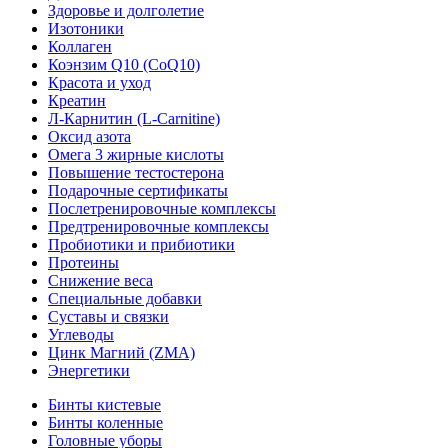
Здоровье и долголетие
Изотоники
Коллаген
Коэнзим Q10 (CoQ10)
Красота и уход
Креатин
Л-Карнитин (L-Сarnitine)
Оксид азота
Омега 3 жирные кислоты
Повышение тестостерона
Подарочные сертификаты
Послетренировочные комплексы
Предтренировочные комплексы
Пробиотики и прибиотики
Протеины
Снижение веса
Специальные добавки
Суставы и связки
Углеводы
Цинк Магний (ZMA)
Энергетики
Бинты кистевые
Бинты коленные
Головные уборы