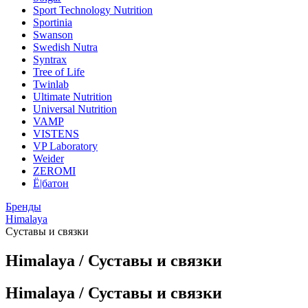
Sport Technology Nutrition
Sportinia
Swanson
Swedish Nutra
Syntrax
Tree of Life
Twinlab
Ultimate Nutrition
Universal Nutrition
VAMP
VISTENS
VP Laboratory
Weider
ZEROMI
Ё|батон
Бренды
Himalaya
Суставы и связки
Himalaya / Суставы и связки
Himalaya / Суставы и связки