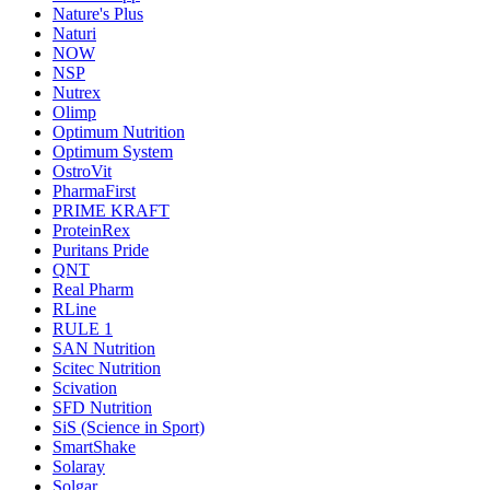
Nature's Plus
Naturi
NOW
NSP
Nutrex
Olimp
Optimum Nutrition
Optimum System
OstroVit
PharmaFirst
PRIME KRAFT
ProteinRex
Puritans Pride
QNT
Real Pharm
RLine
RULE 1
SAN Nutrition
Scitec Nutrition
Scivation
SFD Nutrition
SiS (Science in Sport)
SmartShake
Solaray
Solgar