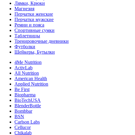
Лямки, Крюки
Магнезия
Перчатки женские
Перчатки мужские
Ремни и пояса
Спортивные сумки
Таблетницы
Тренировочные дневники
Футболки
Шейкеры, Бутылки
4Me Nutrition
ActivLab
All Nutrition
American Health
Applied Nutrition
Be First
Biopharma
BioTechUSA
BlenderBottle
Bombbar
BSN
Carlson Labs
Cellucor
Chikalab