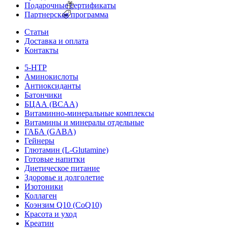
Подарочные сертификаты
Партнерская программа
Статьи
Доставка и оплата
Контакты
5-HTP
Аминокислоты
Антиоксиданты
Батончики
БЦАА (BCAA)
Витаминно-минеральные комплексы
Витамины и минералы отдельные
ГАБА (GABA)
Гейнеры
Глютамин (L-Glutamine)
Готовые напитки
Диетическое питание
Здоровье и долголетие
Изотоники
Коллаген
Коэнзим Q10 (CoQ10)
Красота и уход
Креатин