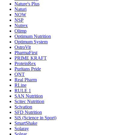
Nature's Plus
Naturi
NOW
NSP
Nutrex
Olimp
Optimum Nutrition
Optimum System
OstroVit
PharmaFirst
PRIME KRAFT
ProteinRex
Puritans Pride
QNT
Real Pharm
RLine
RULE 1
SAN Nutrition
Scitec Nutrition
Scivation
SFD Nutrition
SiS (Science in Sport)
SmartShake
Solaray
Solgar