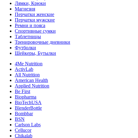
Лямки, Крюки
Магнезия
Перчатки женские
Перчатки мужские
Ремни и пояса
Спортивные сумки
Таблетницы
Тренировочные дневники
Футболки
Шейкеры, Бутылки
4Me Nutrition
ActivLab
All Nutrition
American Health
Applied Nutrition
Be First
Biopharma
BioTechUSA
BlenderBottle
Bombbar
BSN
Carlson Labs
Cellucor
Chikalab