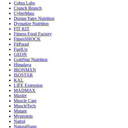
Cobra Labs
Crunch Brunch
CyberMass
Dorian Yates Nutrition
Dymatize Nutrition
FIT KIT
Fitness Food Factory
FitnesSHOCK
FitParad
FuelUp
GEON
GoldStar Nutrition
Himalaya
IRONMAN
ISOSTAR
KAL
LIFE Extension
MADMAX
Maxler
Muscle Care
MuscleTech
Mutant
Myprotein
Natrol
NaturalSupp