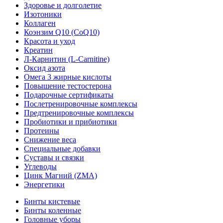
Здоровье и долголетие
Изотоники
Коллаген
Коэнзим Q10 (CoQ10)
Красота и уход
Креатин
Л-Карнитин (L-Сarnitine)
Оксид азота
Омега 3 жирные кислоты
Повышение тестостерона
Подарочные сертификаты
Послетренировочные комплексы
Предтренировочные комплексы
Пробиотики и прибиотики
Протеины
Снижение веса
Специальные добавки
Суставы и связки
Углеводы
Цинк Магний (ZMA)
Энергетики
Бинты кистевые
Бинты коленные
Головные уборы