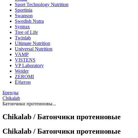
Sport Technology Nutrition
Sportinia
Swanson
Swedish Nutra
Syntrax
Tree of Life
Twinlab
Ultimate Nutrition
Universal Nutrition
VAMP
VISTENS
VP Laboratory
Weider
ZEROMI
Ё|батон
Бренды
Chikalab
Батончики протеиновы...
Chikalab / Батончики протеиновые
Chikalab / Батончики протеиновые