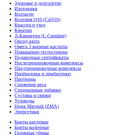
Здоровье и долголетие
Изотоники
Коллаген
Коэнзим Q10 (CoQ10)
Красота и уход
Креатин
Л-Карнитин (L-Сarnitine)
Оксид азота
Омега 3 жирные кислоты
Повышение тестостерона
Подарочные сертификаты
Послетренировочные комплексы
Предтренировочные комплексы
Пробиотики и прибиотики
Протеины
Снижение веса
Специальные добавки
Суставы и связки
Углеводы
Цинк Магний (ZMA)
Энергетики
Бинты кистевые
Бинты коленные
Головные уборы