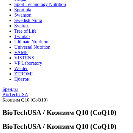
Sport Technology Nutrition
Sportinia
Swanson
Swedish Nutra
Syntrax
Tree of Life
Twinlab
Ultimate Nutrition
Universal Nutrition
VAMP
VISTENS
VP Laboratory
Weider
ZEROMI
Ё|батон
Бренды
BioTechUSA
Коэнзим Q10 (CoQ10)
BioTechUSA / Коэнзим Q10 (CoQ10)
BioTechUSA / Коэнзим Q10 (CoQ10)