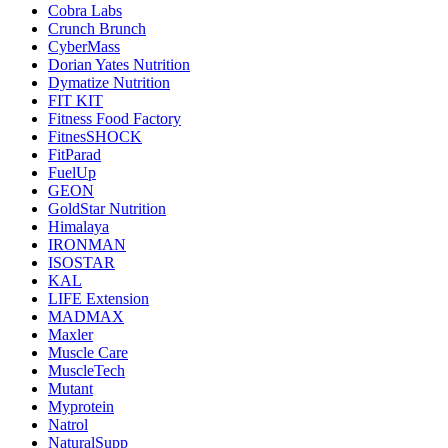
Cobra Labs
Crunch Brunch
CyberMass
Dorian Yates Nutrition
Dymatize Nutrition
FIT KIT
Fitness Food Factory
FitnesSHOCK
FitParad
FuelUp
GEON
GoldStar Nutrition
Himalaya
IRONMAN
ISOSTAR
KAL
LIFE Extension
MADMAX
Maxler
Muscle Care
MuscleTech
Mutant
Myprotein
Natrol
NaturalSupp