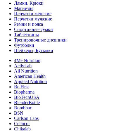
Лямки, Крюки
Магнезия
Перчатки женские
Перчатки мужские
Ремни и пояса
Спортивные сумки
Таблетницы
Тренировочные дневники
Футболки
Шейкеры, Бутылки
4Me Nutrition
ActivLab
All Nutrition
American Health
Applied Nutrition
Be First
Biopharma
BioTechUSA
BlenderBottle
Bombbar
BSN
Carlson Labs
Cellucor
Chikalab