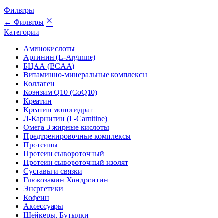
Фильтры
×
← Фильтры
Категории
Аминокислоты
Аргинин (L-Arginine)
БЦАА (BCAA)
Витаминно-минеральные комплексы
Коллаген
Коэнзим Q10 (CoQ10)
Креатин
Креатин моногидрат
Л-Карнитин (L-Сarnitine)
Омега 3 жирные кислоты
Предтренировочные комплексы
Протеины
Протеин сывороточный
Протеин сывороточный изолят
Суставы и связки
Глюкозамин Хондроитин
Энергетики
Кофеин
Аксессуары
Шейкеры, Бутылки