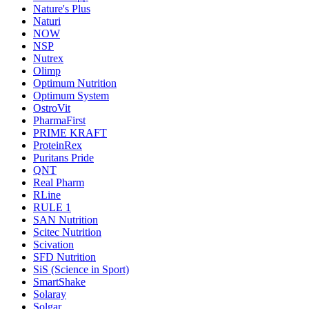
Nature's Plus
Naturi
NOW
NSP
Nutrex
Olimp
Optimum Nutrition
Optimum System
OstroVit
PharmaFirst
PRIME KRAFT
ProteinRex
Puritans Pride
QNT
Real Pharm
RLine
RULE 1
SAN Nutrition
Scitec Nutrition
Scivation
SFD Nutrition
SiS (Science in Sport)
SmartShake
Solaray
Solgar