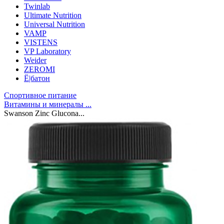
Twinlab
Ultimate Nutrition
Universal Nutrition
VAMP
VISTENS
VP Laboratory
Weider
ZEROMI
Ё|батон
Спортивное питание
Витамины и минералы ...
Swanson Zinc Glucona...