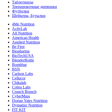
Таблетницы
Тренировочные дневники
Футболки
Шейкеры, Бутылки
4Me Nutrition
ActivLab
All Nutrition
American Health
Applied Nutrition
Be First
Biopharma
BioTechUSA
BlenderBottle
Bombbar
BSN
Carlson Labs
Cellucor
Chikalab
Cobra Labs
Crunch Brunch
CyberMass
Dorian Yates Nutrition
Dymatize Nutrition
FIT KIT