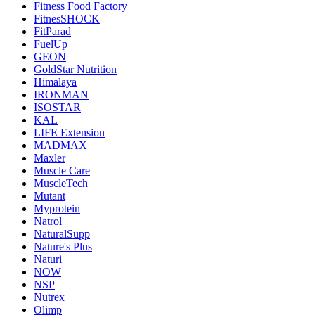
Fitness Food Factory
FitnesSHOCK
FitParad
FuelUp
GEON
GoldStar Nutrition
Himalaya
IRONMAN
ISOSTAR
KAL
LIFE Extension
MADMAX
Maxler
Muscle Care
MuscleTech
Mutant
Myprotein
Natrol
NaturalSupp
Nature's Plus
Naturi
NOW
NSP
Nutrex
Olimp