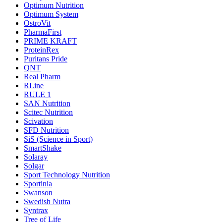
Optimum Nutrition
Optimum System
OstroVit
PharmaFirst
PRIME KRAFT
ProteinRex
Puritans Pride
QNT
Real Pharm
RLine
RULE 1
SAN Nutrition
Scitec Nutrition
Scivation
SFD Nutrition
SiS (Science in Sport)
SmartShake
Solaray
Solgar
Sport Technology Nutrition
Sportinia
Swanson
Swedish Nutra
Syntrax
Tree of Life