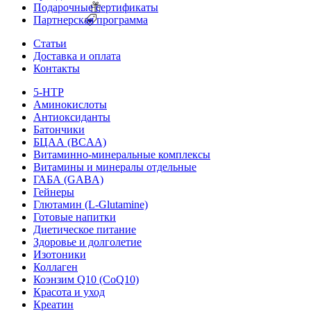
Подарочные сертификаты
Партнерская программа
Статьи
Доставка и оплата
Контакты
5-HTP
Аминокислоты
Антиоксиданты
Батончики
БЦАА (BCAA)
Витаминно-минеральные комплексы
Витамины и минералы отдельные
ГАБА (GABA)
Гейнеры
Глютамин (L-Glutamine)
Готовые напитки
Диетическое питание
Здоровье и долголетие
Изотоники
Коллаген
Коэнзим Q10 (CoQ10)
Красота и уход
Креатин