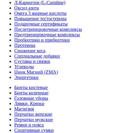
Л-Карнитин (L-Сarnitine)
Оксид азота
Омега 3 жирные кислоты
Повышение тестостерона
Подарочные сертификаты
Послетренировочные комплексы
Предтренировочные комплексы
Пробиотики и прибиотики
Протеины
Снижение веса
Специальные добавки
Суставы и связки
Углеводы
Цинк Магний (ZMA)
Энергетики
Бинты кистевые
Бинты коленные
Головные уборы
Лямки, Крюки
Магнезия
Перчатки женские
Перчатки мужские
Ремни и пояса
Спортивные сумки