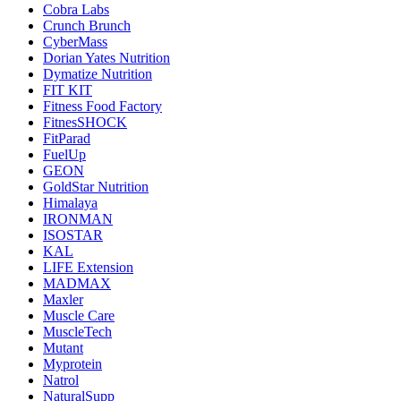
Cobra Labs
Crunch Brunch
CyberMass
Dorian Yates Nutrition
Dymatize Nutrition
FIT KIT
Fitness Food Factory
FitnesSHOCK
FitParad
FuelUp
GEON
GoldStar Nutrition
Himalaya
IRONMAN
ISOSTAR
KAL
LIFE Extension
MADMAX
Maxler
Muscle Care
MuscleTech
Mutant
Myprotein
Natrol
NaturalSupp