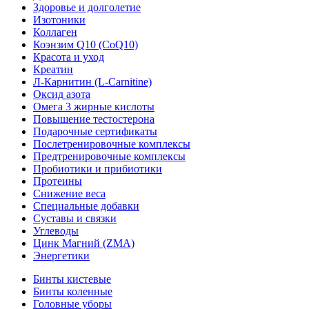
Здоровье и долголетие
Изотоники
Коллаген
Коэнзим Q10 (CoQ10)
Красота и уход
Креатин
Л-Карнитин (L-Сarnitine)
Оксид азота
Омега 3 жирные кислоты
Повышение тестостерона
Подарочные сертификаты
Послетренировочные комплексы
Предтренировочные комплексы
Пробиотики и прибиотики
Протеины
Снижение веса
Специальные добавки
Суставы и связки
Углеводы
Цинк Магний (ZMA)
Энергетики
Бинты кистевые
Бинты коленные
Головные уборы