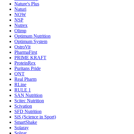
Nature's Plus
Naturi
NOW
NSP
Nutrex
Olimp
Optimum Nutrition
Optimum System
OstroVit
PharmaFirst
PRIME KRAFT
ProteinRex
Puritans Pride
QNT
Real Pharm
RLine
RULE 1
SAN Nutrition
Scitec Nutrition
Scivation
SFD Nutrition
SiS (Science in Sport)
SmartShake
Solaray
Solgar