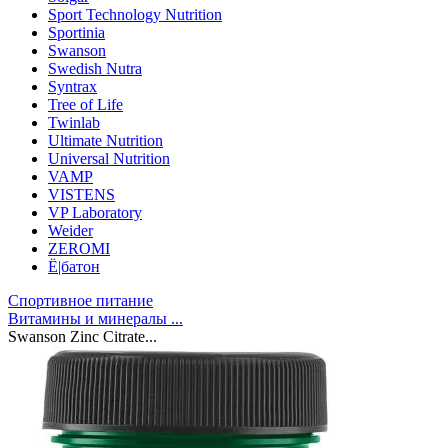
Sport Technology Nutrition
Sportinia
Swanson
Swedish Nutra
Syntrax
Tree of Life
Twinlab
Ultimate Nutrition
Universal Nutrition
VAMP
VISTENS
VP Laboratory
Weider
ZEROMI
Ё|батон
Спортивное питание
Витамины и минералы ...
Swanson Zinc Citrate...