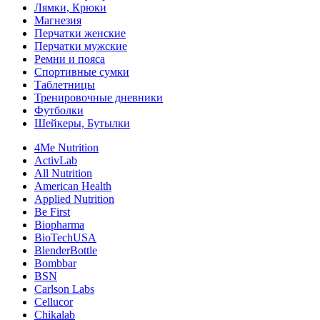
Лямки, Крюки
Магнезия
Перчатки женские
Перчатки мужские
Ремни и пояса
Спортивные сумки
Таблетницы
Тренировочные дневники
Футболки
Шейкеры, Бутылки
4Me Nutrition
ActivLab
All Nutrition
American Health
Applied Nutrition
Be First
Biopharma
BioTechUSA
BlenderBottle
Bombbar
BSN
Carlson Labs
Cellucor
Chikalab