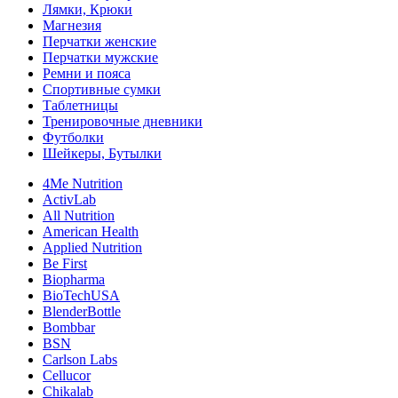
Лямки, Крюки
Магнезия
Перчатки женские
Перчатки мужские
Ремни и пояса
Спортивные сумки
Таблетницы
Тренировочные дневники
Футболки
Шейкеры, Бутылки
4Me Nutrition
ActivLab
All Nutrition
American Health
Applied Nutrition
Be First
Biopharma
BioTechUSA
BlenderBottle
Bombbar
BSN
Carlson Labs
Cellucor
Chikalab