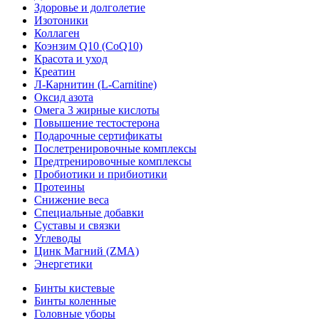
Здоровье и долголетие
Изотоники
Коллаген
Коэнзим Q10 (CoQ10)
Красота и уход
Креатин
Л-Карнитин (L-Сarnitine)
Оксид азота
Омега 3 жирные кислоты
Повышение тестостерона
Подарочные сертификаты
Послетренировочные комплексы
Предтренировочные комплексы
Пробиотики и прибиотики
Протеины
Снижение веса
Специальные добавки
Суставы и связки
Углеводы
Цинк Магний (ZMA)
Энергетики
Бинты кистевые
Бинты коленные
Головные уборы