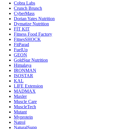
Cobra Labs
Crunch Brunch
CyberMass
Dorian Yates Nutrition
Dymatize Nutrition
FIT KIT
Fitness Food Factory
FitnesSHOCK
FitParad
FuelUp
GEON
GoldStar Nutrition
Himalaya
IRONMAN
ISOSTAR
KAL
LIFE Extension
MADMAX
Maxler
Muscle Care
MuscleTech
Mutant
Myprotein
Natrol
NaturalSupp