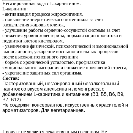
Негазированная вода c L-карнитином.
L-карнитин:
- активизация процесса жиросжигания,
- повышение энергетического потенциала за счет
расщепления жировых клеток,
- улучшение работы сердечно-сосудистой системы за счет
снижения уровня холестерина, нормализации кровотока и
подпитки клеток кислородом,
- увеличение физической, психологической и эмоциональной
выносливости, ускорение восстановительных процессов
после высокоинтенсивного тренинга,
- борьба с хронической усталостью, профилактика
эмоционального выгорания и снижение проявлений стресса,
- укрепление защитных сил организма.
Состав:
Пастеризованный, негазированный безалкогольный
напиток со вкусом апельсина и лемонграсса с
добавлением L-карнитина и витаминов (B3, B5, B6, B9,
B7, B12).
Не содержит консервантов, искусственных красителей и
ароматизаторов. Для вегетарианцев.
Продукт не является лекарственным средством. Не