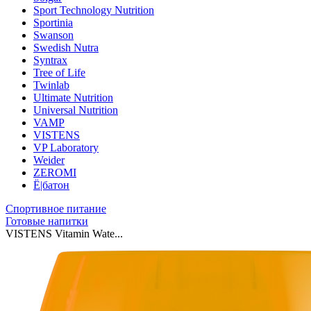
Sport Technology Nutrition
Sportinia
Swanson
Swedish Nutra
Syntrax
Tree of Life
Twinlab
Ultimate Nutrition
Universal Nutrition
VAMP
VISTENS
VP Laboratory
Weider
ZEROMI
Ё|батон
Спортивное питание
Готовые напитки
VISTENS Vitamin Wate...