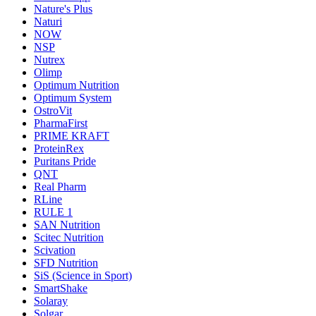
Nature's Plus
Naturi
NOW
NSP
Nutrex
Olimp
Optimum Nutrition
Optimum System
OstroVit
PharmaFirst
PRIME KRAFT
ProteinRex
Puritans Pride
QNT
Real Pharm
RLine
RULE 1
SAN Nutrition
Scitec Nutrition
Scivation
SFD Nutrition
SiS (Science in Sport)
SmartShake
Solaray
Solgar