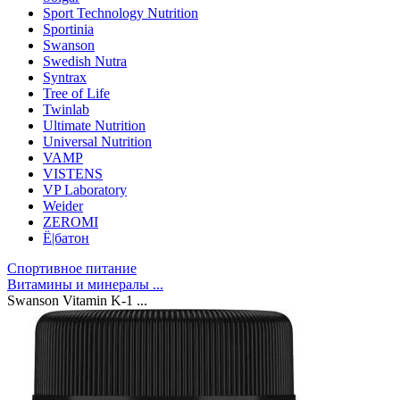
Sport Technology Nutrition
Sportinia
Swanson
Swedish Nutra
Syntrax
Tree of Life
Twinlab
Ultimate Nutrition
Universal Nutrition
VAMP
VISTENS
VP Laboratory
Weider
ZEROMI
Ё|батон
Спортивное питание
Витамины и минералы ...
Swanson Vitamin K-1 ...