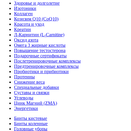
Здоровье и долголетие
Изотоники
Коллаген
Коэнзим Q10 (CoQ10)
Красота и уход
Креатин
Л-Карнитин (L-Сarnitine)
Оксид азота
Омега 3 жирные кислоты
Повышение тестостерона
Подарочные сертификаты
Послетренировочные комплексы
Предтренировочные комплексы
Пробиотики и прибиотики
Протеины
Снижение веса
Специальные добавки
Суставы и связки
Углеводы
Цинк Магний (ZMA)
Энергетики
Бинты кистевые
Бинты коленные
Головные уборы