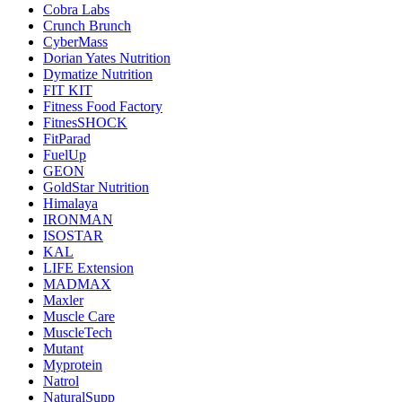
Cobra Labs
Crunch Brunch
CyberMass
Dorian Yates Nutrition
Dymatize Nutrition
FIT KIT
Fitness Food Factory
FitnesSHOCK
FitParad
FuelUp
GEON
GoldStar Nutrition
Himalaya
IRONMAN
ISOSTAR
KAL
LIFE Extension
MADMAX
Maxler
Muscle Care
MuscleTech
Mutant
Myprotein
Natrol
NaturalSupp