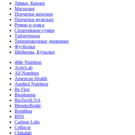
Лямки, Крюки
Магнезия
Перчатки женские
Перчатки мужские
Ремни и пояса
Спортивные сумки
Таблетницы
Тренировочные дневники
Футболки
Шейкеры, Бутылки
4Me Nutrition
ActivLab
All Nutrition
American Health
Applied Nutrition
Be First
Biopharma
BioTechUSA
BlenderBottle
Bombbar
BSN
Carlson Labs
Cellucor
Chikalab