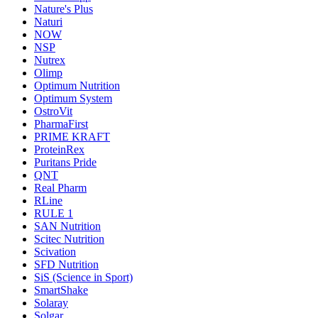
Nature's Plus
Naturi
NOW
NSP
Nutrex
Olimp
Optimum Nutrition
Optimum System
OstroVit
PharmaFirst
PRIME KRAFT
ProteinRex
Puritans Pride
QNT
Real Pharm
RLine
RULE 1
SAN Nutrition
Scitec Nutrition
Scivation
SFD Nutrition
SiS (Science in Sport)
SmartShake
Solaray
Solgar