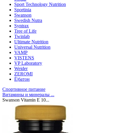
Sport Technology Nutrition
Sportinia
Swanson
Swedish Nutra
Syntrax
Tree of Life
Twinlab
Ultimate Nutrition
Universal Nutrition
VAMP
VISTENS
VP Laboratory
Weider
ZEROMI
Ё|батон
Спортивное питание
Витамины и минералы ...
Swanson Vitamin E 10...