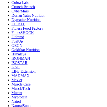
Cobra Labs
Crunch Brunch
CyberMass
Dorian Yates Nutrition
Dymatize Nutrition
FIT KIT
Fitness Food Factory
FitnesSHOCK
FitParad
FuelUp
GEON
GoldStar Nutrition
Himalaya
IRONMAN
ISOSTAR
KAL
LIFE Extension
MADMAX
Maxler
Muscle Care
MuscleTech
Mutant
Myprotein
Natrol
NaturalSupp