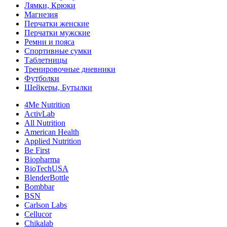
Лямки, Крюки
Магнезия
Перчатки женские
Перчатки мужские
Ремни и пояса
Спортивные сумки
Таблетницы
Тренировочные дневники
Футболки
Шейкеры, Бутылки
4Me Nutrition
ActivLab
All Nutrition
American Health
Applied Nutrition
Be First
Biopharma
BioTechUSA
BlenderBottle
Bombbar
BSN
Carlson Labs
Cellucor
Chikalab