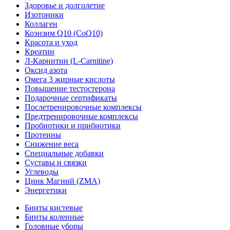
Здоровье и долголетие
Изотоники
Коллаген
Коэнзим Q10 (CoQ10)
Красота и уход
Креатин
Л-Карнитин (L-Сarnitine)
Оксид азота
Омега 3 жирные кислоты
Повышение тестостерона
Подарочные сертификаты
Послетренировочные комплексы
Предтренировочные комплексы
Пробиотики и прибиотики
Протеины
Снижение веса
Специальные добавки
Суставы и связки
Углеводы
Цинк Магний (ZMA)
Энергетики
Бинты кистевые
Бинты коленные
Головные уборы