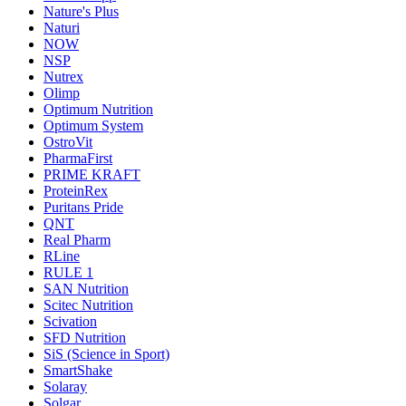
Nature's Plus
Naturi
NOW
NSP
Nutrex
Olimp
Optimum Nutrition
Optimum System
OstroVit
PharmaFirst
PRIME KRAFT
ProteinRex
Puritans Pride
QNT
Real Pharm
RLine
RULE 1
SAN Nutrition
Scitec Nutrition
Scivation
SFD Nutrition
SiS (Science in Sport)
SmartShake
Solaray
Solgar