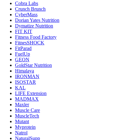
Cobra Labs
Crunch Brunch
CyberMass
Dorian Yates Nutrition
Dymatize Nutrition
FIT KIT
Fitness Food Factory
FitnesSHOCK
FitParad
FuelUp
GEON
GoldStar Nutrition
Himalaya
IRONMAN
ISOSTAR
KAL
LIFE Extension
MADMAX
Maxler
Muscle Care
MuscleTech
Mutant
Myprotein
Natrol
NaturalSupp