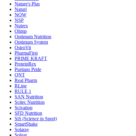
Nature's Plus
Naturi
NOW
NSP
Nutrex
Olimp
Optimum Nutrition
Optimum System
OstroVit
PharmaFirst
PRIME KRAFT
ProteinRex
Puritans Pride
QNT
Real Pharm
RLine
RULE 1
SAN Nutrition
Scitec Nutrition
Scivation
SFD Nutrition
SiS (Science in Sport)
SmartShake
Solaray
Solgar