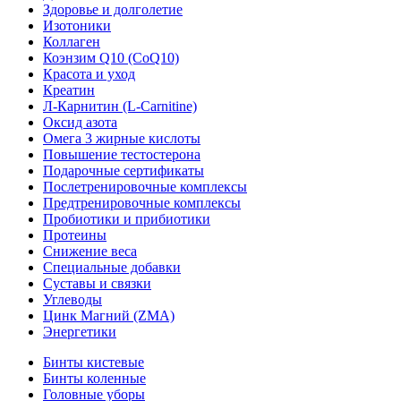
Здоровье и долголетие
Изотоники
Коллаген
Коэнзим Q10 (CoQ10)
Красота и уход
Креатин
Л-Карнитин (L-Сarnitine)
Оксид азота
Омега 3 жирные кислоты
Повышение тестостерона
Подарочные сертификаты
Послетренировочные комплексы
Предтренировочные комплексы
Пробиотики и прибиотики
Протеины
Снижение веса
Специальные добавки
Суставы и связки
Углеводы
Цинк Магний (ZMA)
Энергетики
Бинты кистевые
Бинты коленные
Головные уборы