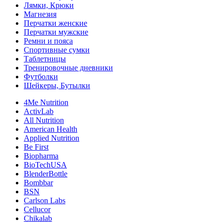
Лямки, Крюки
Магнезия
Перчатки женские
Перчатки мужские
Ремни и пояса
Спортивные сумки
Таблетницы
Тренировочные дневники
Футболки
Шейкеры, Бутылки
4Me Nutrition
ActivLab
All Nutrition
American Health
Applied Nutrition
Be First
Biopharma
BioTechUSA
BlenderBottle
Bombbar
BSN
Carlson Labs
Cellucor
Chikalab