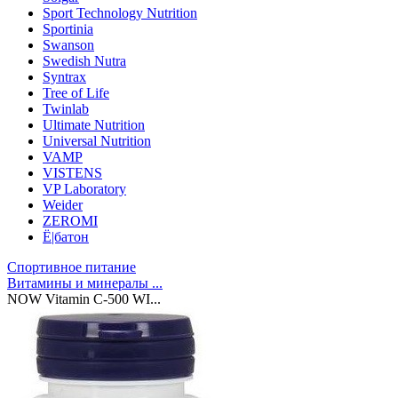
Sport Technology Nutrition
Sportinia
Swanson
Swedish Nutra
Syntrax
Tree of Life
Twinlab
Ultimate Nutrition
Universal Nutrition
VAMP
VISTENS
VP Laboratory
Weider
ZEROMI
Ё|батон
Спортивное питание
Витамины и минералы ...
NOW Vitamin C-500 WI...