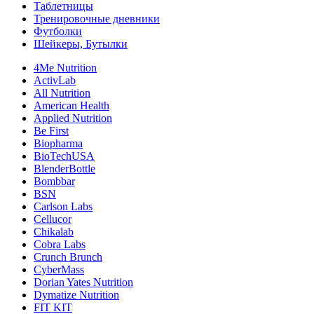
Таблетницы
Тренировочные дневники
Футболки
Шейкеры, Бутылки
4Me Nutrition
ActivLab
All Nutrition
American Health
Applied Nutrition
Be First
Biopharma
BioTechUSA
BlenderBottle
Bombbar
BSN
Carlson Labs
Cellucor
Chikalab
Cobra Labs
Crunch Brunch
CyberMass
Dorian Yates Nutrition
Dymatize Nutrition
FIT KIT