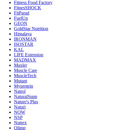
Fitness Food Factory
FitnesSHOCK
FitParad
FuelUp
GEON
GoldStar Nutrition
Himalaya
IRONMAN
ISOSTAR
KAL
LIFE Extension
MADMAX
Maxler
Muscle Care
MuscleTech
Mutant
Myprotein
Natrol
NaturalSupp
Nature's Plus
Naturi
NOW
NSP
Nutrex
Olimp