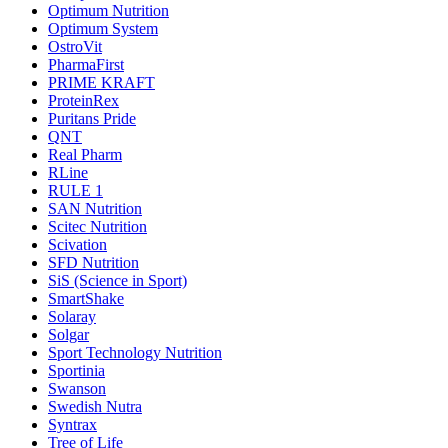
Optimum Nutrition
Optimum System
OstroVit
PharmaFirst
PRIME KRAFT
ProteinRex
Puritans Pride
QNT
Real Pharm
RLine
RULE 1
SAN Nutrition
Scitec Nutrition
Scivation
SFD Nutrition
SiS (Science in Sport)
SmartShake
Solaray
Solgar
Sport Technology Nutrition
Sportinia
Swanson
Swedish Nutra
Syntrax
Tree of Life