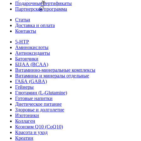
Подарочные сертификаты
Партнерская программа
Статьи
Доставка и оплата
Контакты
5-HTP
Аминокислоты
Антиоксиданты
Батончики
БЦАА (BCAA)
Витаминно-минеральные комплексы
Витамины и минералы отдельные
ГАБА (GABA)
Гейнеры
Глютамин (L-Glutamine)
Готовые напитки
Диетическое питание
Здоровье и долголетие
Изотоники
Коллаген
Коэнзим Q10 (CoQ10)
Красота и уход
Креатин