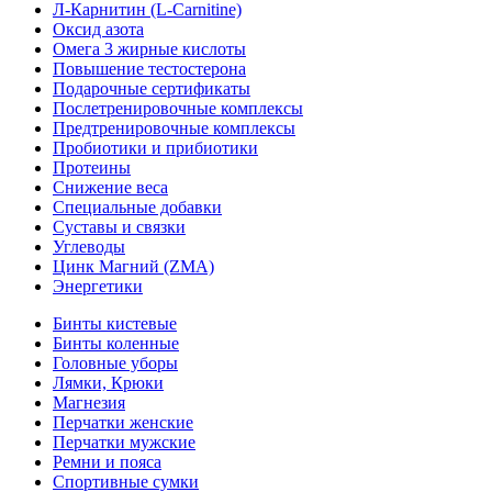
Л-Карнитин (L-Сarnitine)
Оксид азота
Омега 3 жирные кислоты
Повышение тестостерона
Подарочные сертификаты
Послетренировочные комплексы
Предтренировочные комплексы
Пробиотики и прибиотики
Протеины
Снижение веса
Специальные добавки
Суставы и связки
Углеводы
Цинк Магний (ZMA)
Энергетики
Бинты кистевые
Бинты коленные
Головные уборы
Лямки, Крюки
Магнезия
Перчатки женские
Перчатки мужские
Ремни и пояса
Спортивные сумки