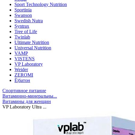
Sport Technology Nutrition
Sportinia
Swanson
Swedish Nutra
Syntrax
Tree of Life
Twinlab
Ultimate Nutrition
Universal Nutrition
VAMP
VISTENS
VP Laboratory
Weider
ZEROMI
Ё|батон
Спортивное питание
Витаминно-минеральны...
Витамины для женщин
VP Laboratory Ultra ...