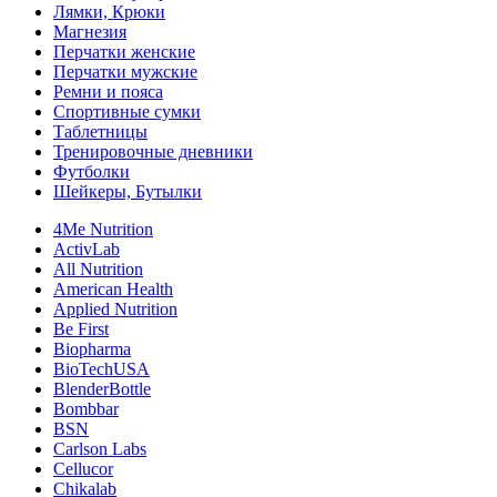
Лямки, Крюки
Магнезия
Перчатки женские
Перчатки мужские
Ремни и пояса
Спортивные сумки
Таблетницы
Тренировочные дневники
Футболки
Шейкеры, Бутылки
4Me Nutrition
ActivLab
All Nutrition
American Health
Applied Nutrition
Be First
Biopharma
BioTechUSA
BlenderBottle
Bombbar
BSN
Carlson Labs
Cellucor
Chikalab