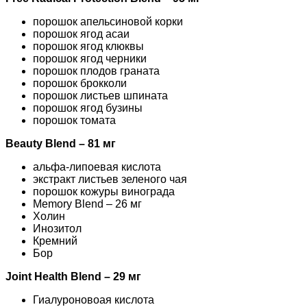
порошок апельсиновой корки
порошок ягод асаи
порошок ягод клюквы
порошок ягод черники
порошок плодов граната
порошок брокколи
порошок листьев шпината
порошок ягод бузины
порошок томата
Beauty Blend – 81 мг
альфа-липоевая кислота
экстракт листьев зеленого чая
порошок кожуры винограда
Memory Blend – 26 мг
Холин
Инозитол
Кремний
Бор
Joint Health Blend – 29 мг
Гиалуроновоая кислота