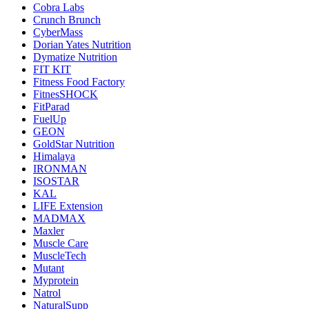
Cobra Labs
Crunch Brunch
CyberMass
Dorian Yates Nutrition
Dymatize Nutrition
FIT KIT
Fitness Food Factory
FitnesSHOCK
FitParad
FuelUp
GEON
GoldStar Nutrition
Himalaya
IRONMAN
ISOSTAR
KAL
LIFE Extension
MADMAX
Maxler
Muscle Care
MuscleTech
Mutant
Myprotein
Natrol
NaturalSupp