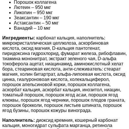
Порошок коллагена
Лютеин – 950 мкг
Ликопин – 950 мкг
Зеаксантин – 190 мкг
Астаксантин – 50 мкг
Ванадий – 10 мкг
Ингредиенты:
карбонат кальция, наполнитель:
микрокристаллическая целлюлоза, аскорбиновая
кислота, оксид магния, D-кальция пантотенат,
пиридоксина гидрохлорид, фумарат железа, рибофлавин,
тиамина мононитрат, экстракт зеленого чая, D-альфа
токоферола ацетат, ниацинамид, аминокислотный хелат
бора, стеариновая кислота, анти-слеживатель: стеарат
магния, холин битартрат, альфа-липоевая кислота, оксид
цинка, гиалуроновоая кислота, холекальциферол,
порошок апельсиновой корки, порошок коллагена,
аскорбат кальция, аскорбат кальция, инозитол, ниацин,
томатный порошок, порошок ягод асаи, порошок ягод
клюквы, порошок ягод черники, порошок плодов граната,
порошок брокколи, порошок листьев шпината, порошок
ягод бузины, порошок кожуры винограда.
Наполнитель:
диоксид кремния, кошерный карбонат
кальция, моногидрат сульфата марганца, ретинола