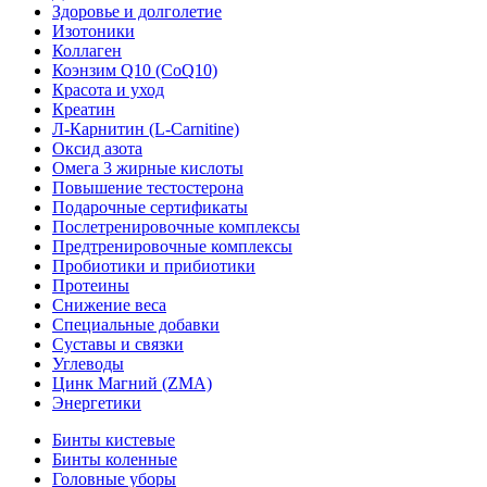
Здоровье и долголетие
Изотоники
Коллаген
Коэнзим Q10 (CoQ10)
Красота и уход
Креатин
Л-Карнитин (L-Сarnitine)
Оксид азота
Омега 3 жирные кислоты
Повышение тестостерона
Подарочные сертификаты
Послетренировочные комплексы
Предтренировочные комплексы
Пробиотики и прибиотики
Протеины
Снижение веса
Специальные добавки
Суставы и связки
Углеводы
Цинк Магний (ZMA)
Энергетики
Бинты кистевые
Бинты коленные
Головные уборы