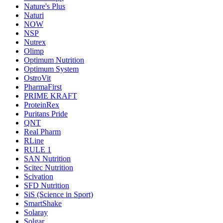
Nature's Plus
Naturi
NOW
NSP
Nutrex
Olimp
Optimum Nutrition
Optimum System
OstroVit
PharmaFirst
PRIME KRAFT
ProteinRex
Puritans Pride
QNT
Real Pharm
RLine
RULE 1
SAN Nutrition
Scitec Nutrition
Scivation
SFD Nutrition
SiS (Science in Sport)
SmartShake
Solaray
Solgar