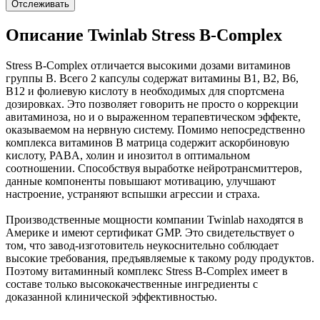
Отслеживать
Описание Twinlab Stress B-Complex
Stress B-Complex отличается высокими дозами витаминов
группы В. Всего 2 капсулы содержат витамины В1, В2, В6,
В12 и фолиевую кислоту в необходимых для спортсмена
дозировках. Это позволяет говорить не просто о коррекции
авитаминоза, но и о выраженном терапевтическом эффекте,
оказываемом на нервную систему. Помимо непосредственно
комплекса витаминов В матрица содержит аскорбиновую
кислоту, PABA, холин и инозитол в оптимальном
соотношении. Способствуя выработке нейротрансмиттеров,
данные компоненты повышают мотивацию, улучшают
настроение, устраняют вспышки агрессии и страха.
Производственные мощности компании Twinlab находятся в
Америке и имеют сертификат GMP. Это свидетельствует о
том, что завод-изготовитель неукоснительно соблюдает
высокие требования, предъявляемые к такому роду продуктов.
Поэтому витаминный комплекс Stress B-Complex имеет в
составе только высококачественные ингредиенты с
доказанной клинической эффективностью.