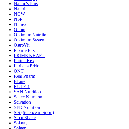
Nature's Plus
Naturi
NOW
NSP
Nutrex
Olimp
Optimum Nutrition
Optimum System
OstroVit
PharmaFirst
PRIME KRAFT
ProteinRex
Puritans Pride
QNT
Real Pharm
RLine
RULE 1
SAN Nutrition
Scitec Nutrition
Scivation
SFD Nutrition
SiS (Science in Sport)
SmartShake
Solaray
Solgar