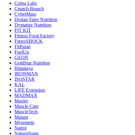
Cobra Labs
Crunch Brunch
CyberMass
Dorian Yates Nutrition
Dymatize Nutrition
FIT KIT
Fitness Food Factory
FitnesSHOCK
FitParad
FuelUp
GEON
GoldStar Nutrition
Himalaya
IRONMAN
ISOSTAR
KAL
LIFE Extension
MADMAX
Maxler
Muscle Care
MuscleTech
Mutant
Myprotein
Natrol
NaturalSupp