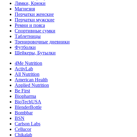
Лямки, Крюки
Магнезия
Перчатки женские
Перчатки мужские
Ремни и пояса
Спортивные сумки
Таблетницы
Тренировочные дневники
Футболки
Шейкеры, Бутылки
4Me Nutrition
ActivLab
All Nutrition
American Health
Applied Nutrition
Be First
Biopharma
BioTechUSA
BlenderBottle
Bombbar
BSN
Carlson Labs
Cellucor
Chikalab