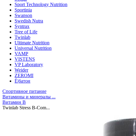
Sport Technology Nutrition
Sportinia
Swanson
Swedish Nutra
Syntrax
Tree of Life
Twinlab
Ultimate Nutrition
Universal Nutrition
VAMP
VISTENS
VP Laboratory
Weider
ZEROMI
Ё|батон
Спортивное питание
Витамины и минералы ...
Витамин B
Twinlab Stress B-Com...