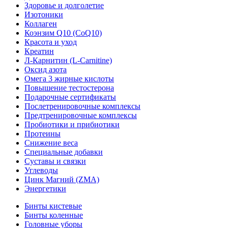
Здоровье и долголетие
Изотоники
Коллаген
Коэнзим Q10 (CoQ10)
Красота и уход
Креатин
Л-Карнитин (L-Сarnitine)
Оксид азота
Омега 3 жирные кислоты
Повышение тестостерона
Подарочные сертификаты
Послетренировочные комплексы
Предтренировочные комплексы
Пробиотики и прибиотики
Протеины
Снижение веса
Специальные добавки
Суставы и связки
Углеводы
Цинк Магний (ZMA)
Энергетики
Бинты кистевые
Бинты коленные
Головные уборы