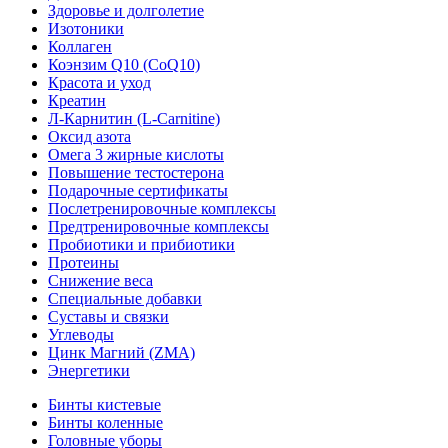
Здоровье и долголетие
Изотоники
Коллаген
Коэнзим Q10 (CoQ10)
Красота и уход
Креатин
Л-Карнитин (L-Сarnitine)
Оксид азота
Омега 3 жирные кислоты
Повышение тестостерона
Подарочные сертификаты
Послетренировочные комплексы
Предтренировочные комплексы
Пробиотики и прибиотики
Протеины
Снижение веса
Специальные добавки
Суставы и связки
Углеводы
Цинк Магний (ZMA)
Энергетики
Бинты кистевые
Бинты коленные
Головные уборы