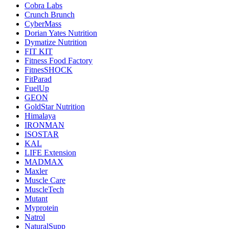
Cobra Labs
Crunch Brunch
CyberMass
Dorian Yates Nutrition
Dymatize Nutrition
FIT KIT
Fitness Food Factory
FitnesSHOCK
FitParad
FuelUp
GEON
GoldStar Nutrition
Himalaya
IRONMAN
ISOSTAR
KAL
LIFE Extension
MADMAX
Maxler
Muscle Care
MuscleTech
Mutant
Myprotein
Natrol
NaturalSupp