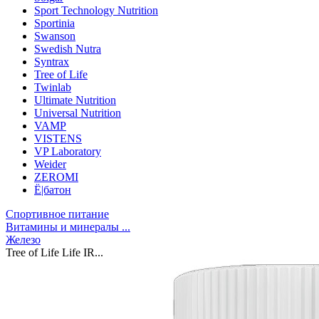
Sport Technology Nutrition
Sportinia
Swanson
Swedish Nutra
Syntrax
Tree of Life
Twinlab
Ultimate Nutrition
Universal Nutrition
VAMP
VISTENS
VP Laboratory
Weider
ZEROMI
Ё|батон
Спортивное питание
Витамины и минералы ...
Железо
Tree of Life Life IR...