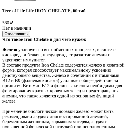
Tree of Life Life IRON CHELATE, 60 таб.
580
₽
Нет в наличии
Отслеживать
Что такое Iron Chelate и для чего нужен:
Железо
участвует во всех обменных процессах, в синтезе
кислорода и белков, предупреждает развитие анемии и
укрепляет иммунитет.
В составе продукта Iron Chelate содержится железо в хелатной
форме, которая способствует максимальному усвоению
действующего вещества. Железо в сочетании с витаминами
В12 и В9 (фолиевая кислота) усиливает общее действие на
организм. Витамин В12 и фолиевая кислота необходимы для
формирования красных кровяных телец и предотвращения
анемии, что также является одной из основных функций
железа.
Применение биологической добавки железо может быть
рекомендовано людям с диагностированной анемией,
беременным женщинам, кормящим матерям, людям с
повышенной физической нагрузкой или неполноценным