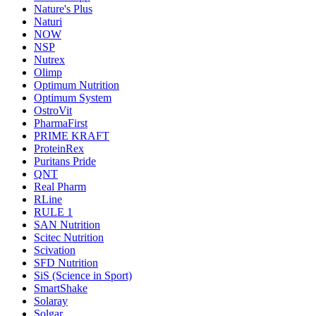
Nature's Plus
Naturi
NOW
NSP
Nutrex
Olimp
Optimum Nutrition
Optimum System
OstroVit
PharmaFirst
PRIME KRAFT
ProteinRex
Puritans Pride
QNT
Real Pharm
RLine
RULE 1
SAN Nutrition
Scitec Nutrition
Scivation
SFD Nutrition
SiS (Science in Sport)
SmartShake
Solaray
Solgar