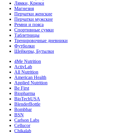
Лямки, Крюки
Магнезия
Перчатки женские
Перчатки мужские
Ремни и пояса
Спортивные сумки
Таблетницы
Тренировочные дневники
Футболки
Шейкеры, Бутылки
4Me Nutrition
ActivLab
All Nutrition
American Health
Applied Nutrition
Be First
Biopharma
BioTechUSA
BlenderBottle
Bombbar
BSN
Carlson Labs
Cellucor
Chikalab