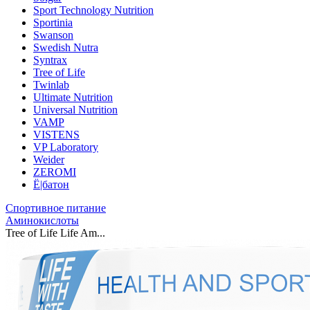
Sport Technology Nutrition
Sportinia
Swanson
Swedish Nutra
Syntrax
Tree of Life
Twinlab
Ultimate Nutrition
Universal Nutrition
VAMP
VISTENS
VP Laboratory
Weider
ZEROMI
Ё|батон
Спортивное питание
Аминокислоты
Tree of Life Life Am...