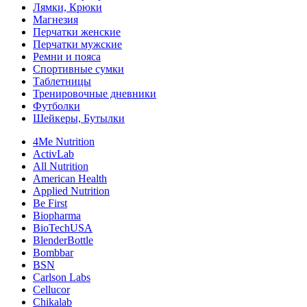
Лямки, Крюки
Магнезия
Перчатки женские
Перчатки мужские
Ремни и пояса
Спортивные сумки
Таблетницы
Тренировочные дневники
Футболки
Шейкеры, Бутылки
4Me Nutrition
ActivLab
All Nutrition
American Health
Applied Nutrition
Be First
Biopharma
BioTechUSA
BlenderBottle
Bombbar
BSN
Carlson Labs
Cellucor
Chikalab