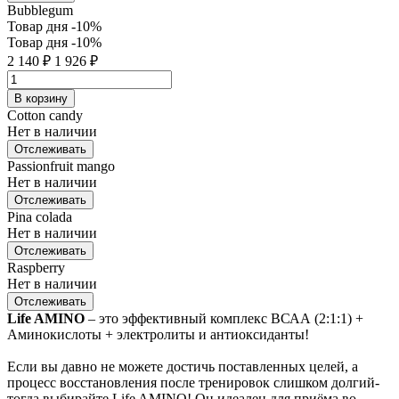
Bubblegum
Товар дня
-10%
Товар дня
-10%
2 140
₽
1 926
₽
В корзину
Cotton candy
Нет в наличии
Отслеживать
Passionfruit mango
Нет в наличии
Отслеживать
Pina colada
Нет в наличии
Отслеживать
Raspberry
Нет в наличии
Отслеживать
Life AMINO
– это эффективный комплекс ВСАА (2:1:1) +
Аминокислоты + электролиты и антиоксиданты!
Если вы давно не можете достичь поставленных целей, а
процесс восстановления после тренировок слишком долгий-
тогда выбирайте Life AMINO! Он идеален для приёма во