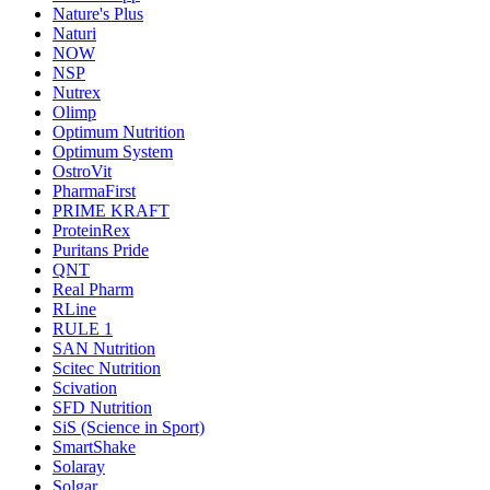
Nature's Plus
Naturi
NOW
NSP
Nutrex
Olimp
Optimum Nutrition
Optimum System
OstroVit
PharmaFirst
PRIME KRAFT
ProteinRex
Puritans Pride
QNT
Real Pharm
RLine
RULE 1
SAN Nutrition
Scitec Nutrition
Scivation
SFD Nutrition
SiS (Science in Sport)
SmartShake
Solaray
Solgar