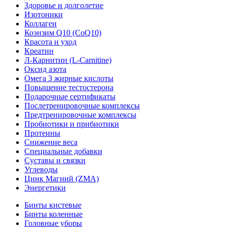
Здоровье и долголетие
Изотоники
Коллаген
Коэнзим Q10 (CoQ10)
Красота и уход
Креатин
Л-Карнитин (L-Сarnitine)
Оксид азота
Омега 3 жирные кислоты
Повышение тестостерона
Подарочные сертификаты
Послетренировочные комплексы
Предтренировочные комплексы
Пробиотики и прибиотики
Протеины
Снижение веса
Специальные добавки
Суставы и связки
Углеводы
Цинк Магний (ZMA)
Энергетики
Бинты кистевые
Бинты коленные
Головные уборы