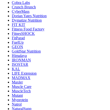
Cobra Labs
Crunch Brunch
CyberMass
Dorian Yates Nutrition
Dymatize Nutrition
FIT KIT
Fitness Food Factory
FitnesSHOCK
FitParad
FuelUp
GEON
GoldStar Nutrition
Himalaya
IRONMAN
ISOSTAR
KAL
LIFE Extension
MADMAX
Maxler
Muscle Care
MuscleTech
Mutant
Myprotein
Natrol
NaturalSupp