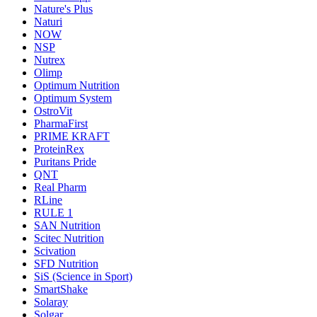
Nature's Plus
Naturi
NOW
NSP
Nutrex
Olimp
Optimum Nutrition
Optimum System
OstroVit
PharmaFirst
PRIME KRAFT
ProteinRex
Puritans Pride
QNT
Real Pharm
RLine
RULE 1
SAN Nutrition
Scitec Nutrition
Scivation
SFD Nutrition
SiS (Science in Sport)
SmartShake
Solaray
Solgar