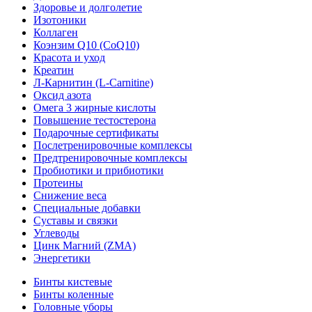
Здоровье и долголетие
Изотоники
Коллаген
Коэнзим Q10 (CoQ10)
Красота и уход
Креатин
Л-Карнитин (L-Сarnitine)
Оксид азота
Омега 3 жирные кислоты
Повышение тестостерона
Подарочные сертификаты
Послетренировочные комплексы
Предтренировочные комплексы
Пробиотики и прибиотики
Протеины
Снижение веса
Специальные добавки
Суставы и связки
Углеводы
Цинк Магний (ZMA)
Энергетики
Бинты кистевые
Бинты коленные
Головные уборы