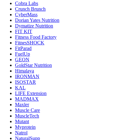
Cobra Labs
Crunch Brunch
CyberMass
Dorian Yates Nutrition
Dymatize Nutrition
FIT KIT
Fitness Food Factory
FitnesSHOCK
FitParad
FuelUp
GEON
GoldStar Nutrition
Himalaya
IRONMAN
ISOSTAR
KAL
LIFE Extension
MADMAX
Maxler
Muscle Care
MuscleTech
Mutant
Myprotein
Natrol
NaturalSupp