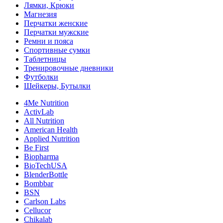
Лямки, Крюки
Магнезия
Перчатки женские
Перчатки мужские
Ремни и пояса
Спортивные сумки
Таблетницы
Тренировочные дневники
Футболки
Шейкеры, Бутылки
4Me Nutrition
ActivLab
All Nutrition
American Health
Applied Nutrition
Be First
Biopharma
BioTechUSA
BlenderBottle
Bombbar
BSN
Carlson Labs
Cellucor
Chikalab