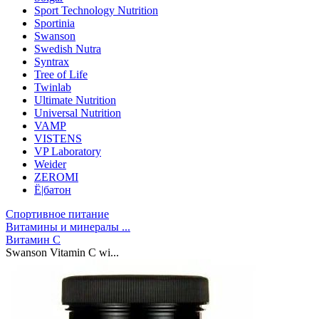
Sport Technology Nutrition
Sportinia
Swanson
Swedish Nutra
Syntrax
Tree of Life
Twinlab
Ultimate Nutrition
Universal Nutrition
VAMP
VISTENS
VP Laboratory
Weider
ZEROMI
Ё|батон
Спортивное питание
Витамины и минералы ...
Витамин C
Swanson Vitamin C wi...