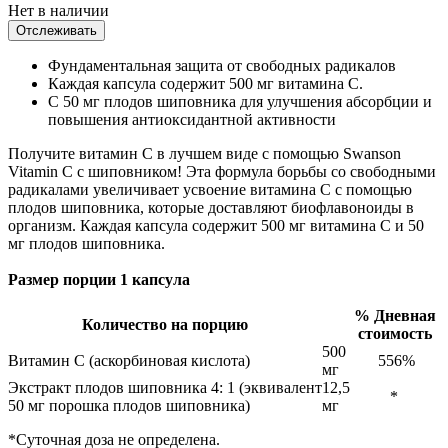
Нет в наличии
Отслеживать
Фундаментальная защита от свободных радикалов
Каждая капсула содержит 500 мг витамина С.
С 50 мг плодов шиповника для улучшения абсорбции и
повышения антиоксидантной активности
Получите витамин C в лучшем виде с помощью Swanson
Vitamin C с шиповником! Эта формула борьбы со свободными
радикалами увеличивает усвоение витамина С с помощью
плодов шиповника, которые доставляют биофлавоноиды в
организм. Каждая капсула содержит 500 мг витамина С и 50
мг плодов шиповника.
Размер порции 1 капсула
% Дневная
Количество на порцию
стоимость
500
Витамин С (аскорбиновая кислота)
556%
мг
Экстракт плодов шиповника 4: 1 (эквивалент
12,5
*
50 мг порошка плодов шиповника)
мг
*Суточная доза не определена.