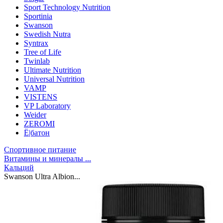
Sport Technology Nutrition
Sportinia
Swanson
Swedish Nutra
Syntrax
Tree of Life
Twinlab
Ultimate Nutrition
Universal Nutrition
VAMP
VISTENS
VP Laboratory
Weider
ZEROMI
Ё|батон
Спортивное питание
Витамины и минералы ...
Кальций
Swanson Ultra Albion...