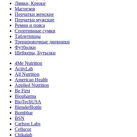
Лямки, Крюки
Магнезия
Перчатки женские
Перчатки мужские
Ремни и пояса
Спортивные сумки
Таблетницы
Тренировочные дневники
Футболки
Шейкеры, Бутылки
4Me Nutrition
ActivLab
All Nutrition
American Health
Applied Nutrition
Be First
Biopharma
BioTechUSA
BlenderBottle
Bombbar
BSN
Carlson Labs
Cellucor
Chikalab