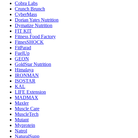
Cobra Labs
Crunch Brunch
CyberMass
Dorian Yates Nutrition
Dymatize Nutrition
FIT KIT
Fitness Food Factory
FitnesSHOCK
FitParad
FuelUp
GEON
GoldStar Nutrition
Himalaya
IRONMAN
ISOSTAR
KAL
LIFE Extension
MADMAX
Maxler
Muscle Care
MuscleTech
Mutant
Myprotein
Natrol
NaturalSupp