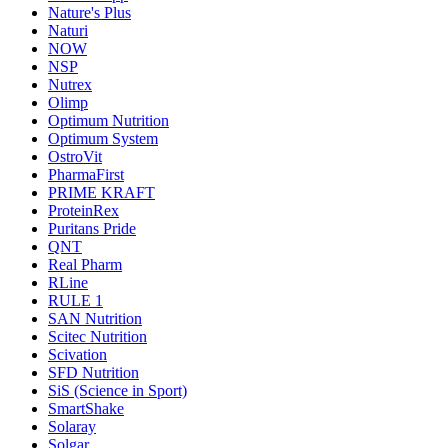
Nature's Plus
Naturi
NOW
NSP
Nutrex
Olimp
Optimum Nutrition
Optimum System
OstroVit
PharmaFirst
PRIME KRAFT
ProteinRex
Puritans Pride
QNT
Real Pharm
RLine
RULE 1
SAN Nutrition
Scitec Nutrition
Scivation
SFD Nutrition
SiS (Science in Sport)
SmartShake
Solaray
Solgar