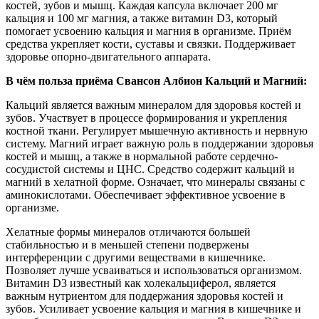
костей, зубов и мышц. Каждая капсула включает 200 мг
кальция и 100 мг магния, а также витамин D3, который
помогает усвоению кальция и магния в организме. Приём
средства укрепляет кости, суставы и связки. Поддерживает
здоровье опорно-двигательного аппарата.
В чём польза приёма Свансон Албион Кальций и Магний:
Кальций является важным минералом для здоровья костей и
зубов. Участвует в процессе формирования и укрепления
костной ткани. Регулирует мышечную активность и нервную
систему. Магний играет важную роль в поддержании здоровья
костей и мышц, а также в нормальной работе сердечно-
сосудистой системы и ЦНС. Средство содержит кальций и
магний в хелатной форме. Означает, что минералы связаны с
аминокислотами. Обеспечивает эффективное усвоение в
организме.
Хелатные формы минералов отличаются большей
стабильностью и в меньшей степени подвержены
интерференции с другими веществами в кишечнике.
Позволяет лучше усваиваться и использоваться организмом.
Витамин D3 известный как холекальциферол, является
важным нутриентом для поддержания здоровья костей и
зубов. Усиливает усвоение кальция и магния в кишечнике и