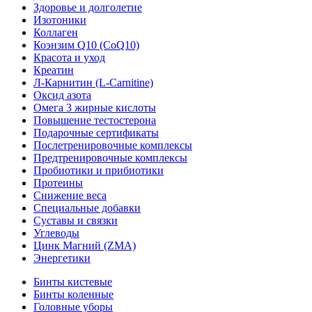
Здоровье и долголетие
Изотоники
Коллаген
Коэнзим Q10 (CoQ10)
Красота и уход
Креатин
Л-Карнитин (L-Сarnitine)
Оксид азота
Омега 3 жирные кислоты
Повышение тестостерона
Подарочные сертификаты
Послетренировочные комплексы
Предтренировочные комплексы
Пробиотики и прибиотики
Протеины
Снижение веса
Специальные добавки
Суставы и связки
Углеводы
Цинк Магний (ZMA)
Энергетики
Бинты кистевые
Бинты коленные
Головные уборы