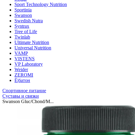
Sport Technology Nutrition
Sportinia
Swanson
Swedish Nutra
Syntrax
Tree of Life
Twinlab
Ultimate Nutrition
Universal Nutrition
VAMP
VISTENS
VP Laboratory
Weider
ZEROMI
Ё|батон
Спортивное питание
Суставы и связки
Swanson Gluc/Chond/M...