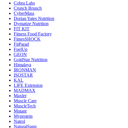
Cobra Labs
Crunch Brunch
CyberMass
Dorian Yates Nutrition
Dymatize Nutrition
FIT KIT
Fitness Food Factory
FitnesSHOCK
FitParad
FuelUp
GEON
GoldStar Nutrition
Himalaya
IRONMAN
ISOSTAR
KAL
LIFE Extension
MADMAX
Maxler
Muscle Care
MuscleTech
Mutant
Myprotein
Natrol
NaturalSupp