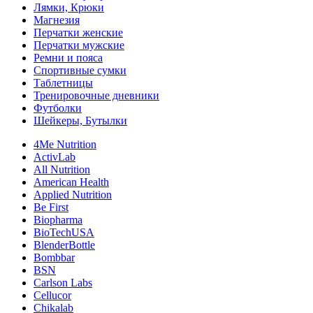
Лямки, Крюки
Магнезия
Перчатки женские
Перчатки мужские
Ремни и пояса
Спортивные сумки
Таблетницы
Тренировочные дневники
Футболки
Шейкеры, Бутылки
4Me Nutrition
ActivLab
All Nutrition
American Health
Applied Nutrition
Be First
Biopharma
BioTechUSA
BlenderBottle
Bombbar
BSN
Carlson Labs
Cellucor
Chikalab