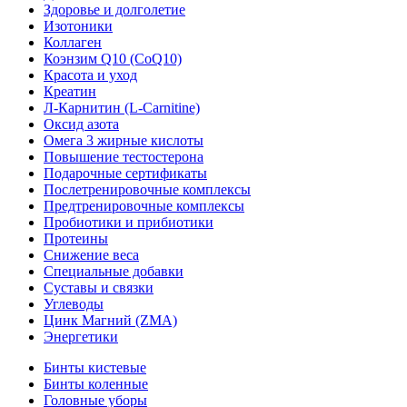
Здоровье и долголетие
Изотоники
Коллаген
Коэнзим Q10 (CoQ10)
Красота и уход
Креатин
Л-Карнитин (L-Сarnitine)
Оксид азота
Омега 3 жирные кислоты
Повышение тестостерона
Подарочные сертификаты
Послетренировочные комплексы
Предтренировочные комплексы
Пробиотики и прибиотики
Протеины
Снижение веса
Специальные добавки
Суставы и связки
Углеводы
Цинк Магний (ZMA)
Энергетики
Бинты кистевые
Бинты коленные
Головные уборы