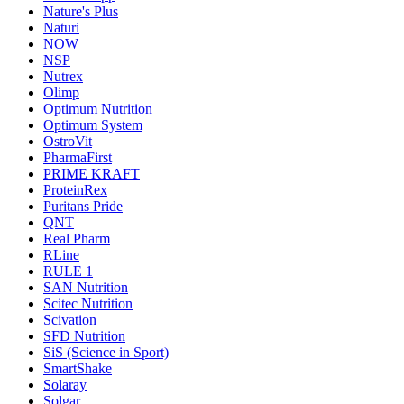
Nature's Plus
Naturi
NOW
NSP
Nutrex
Olimp
Optimum Nutrition
Optimum System
OstroVit
PharmaFirst
PRIME KRAFT
ProteinRex
Puritans Pride
QNT
Real Pharm
RLine
RULE 1
SAN Nutrition
Scitec Nutrition
Scivation
SFD Nutrition
SiS (Science in Sport)
SmartShake
Solaray
Solgar