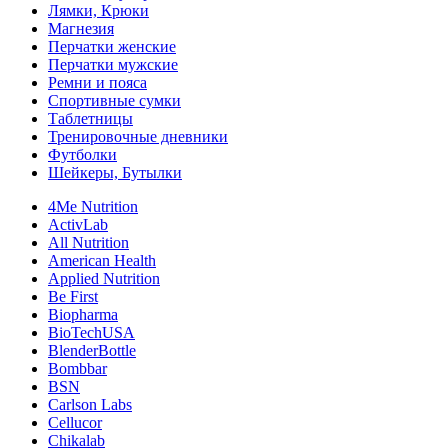
Лямки, Крюки
Магнезия
Перчатки женские
Перчатки мужские
Ремни и пояса
Спортивные сумки
Таблетницы
Тренировочные дневники
Футболки
Шейкеры, Бутылки
4Me Nutrition
ActivLab
All Nutrition
American Health
Applied Nutrition
Be First
Biopharma
BioTechUSA
BlenderBottle
Bombbar
BSN
Carlson Labs
Cellucor
Chikalab