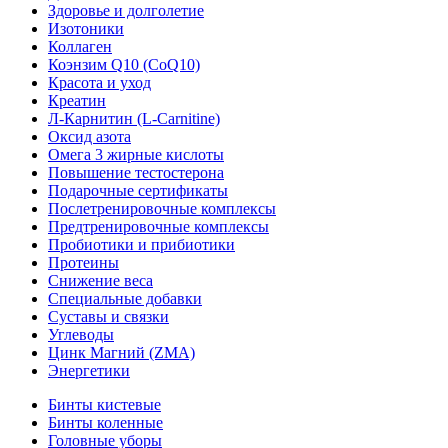
Здоровье и долголетие
Изотоники
Коллаген
Коэнзим Q10 (CoQ10)
Красота и уход
Креатин
Л-Карнитин (L-Сarnitine)
Оксид азота
Омега 3 жирные кислоты
Повышение тестостерона
Подарочные сертификаты
Послетренировочные комплексы
Предтренировочные комплексы
Пробиотики и прибиотики
Протеины
Снижение веса
Специальные добавки
Суставы и связки
Углеводы
Цинк Магний (ZMA)
Энергетики
Бинты кистевые
Бинты коленные
Головные уборы