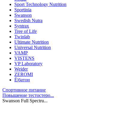
Sport Technology Nutrition
Sportinia
Swanson
Swedish Nutra
Syntrax
Tree of Life
Twinlab
Ultimate Nutrition
Universal Nutrition
VAMP
VISTENS
VP Laboratory
Weider
ZEROMI
Ё|батон
Спортивное питание
Повышение тестостеро...
Swanson Full Spectru...