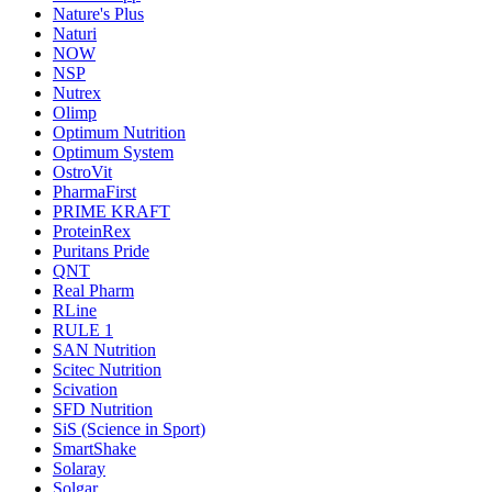
Nature's Plus
Naturi
NOW
NSP
Nutrex
Olimp
Optimum Nutrition
Optimum System
OstroVit
PharmaFirst
PRIME KRAFT
ProteinRex
Puritans Pride
QNT
Real Pharm
RLine
RULE 1
SAN Nutrition
Scitec Nutrition
Scivation
SFD Nutrition
SiS (Science in Sport)
SmartShake
Solaray
Solgar