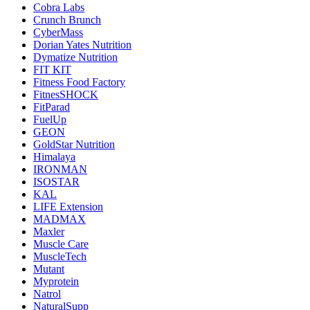
Cobra Labs
Crunch Brunch
CyberMass
Dorian Yates Nutrition
Dymatize Nutrition
FIT KIT
Fitness Food Factory
FitnesSHOCK
FitParad
FuelUp
GEON
GoldStar Nutrition
Himalaya
IRONMAN
ISOSTAR
KAL
LIFE Extension
MADMAX
Maxler
Muscle Care
MuscleTech
Mutant
Myprotein
Natrol
NaturalSupp