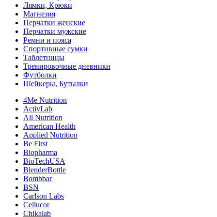
Лямки, Крюки
Магнезия
Перчатки женские
Перчатки мужские
Ремни и пояса
Спортивные сумки
Таблетницы
Тренировочные дневники
Футболки
Шейкеры, Бутылки
4Me Nutrition
ActivLab
All Nutrition
American Health
Applied Nutrition
Be First
Biopharma
BioTechUSA
BlenderBottle
Bombbar
BSN
Carlson Labs
Cellucor
Chikalab