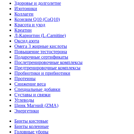
Здоровье и долголетие
Изотоники
Коллаген
Коэнзим Q10 (CoQ10)
Красота и уход
Креатин
Л-Карнитин (L-Сarnitine)
Оксид азота
Омега 3 жирные кислоты
Повышение тестостерона
Подарочные сертификаты
Послетренировочные комплексы
Предтренировочные комплексы
Пробиотики и прибиотики
Протеины
Снижение веса
Специальные добавки
Суставы и связки
Углеводы
Цинк Магний (ZMA)
Энергетики
Бинты кистевые
Бинты коленные
Головные уборы