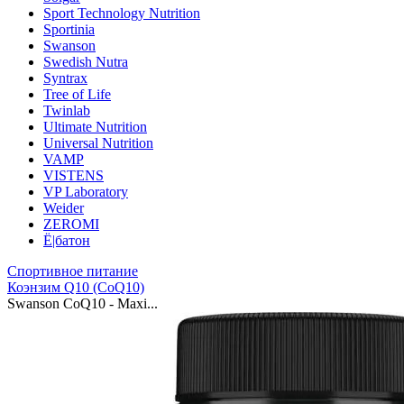
Sport Technology Nutrition
Sportinia
Swanson
Swedish Nutra
Syntrax
Tree of Life
Twinlab
Ultimate Nutrition
Universal Nutrition
VAMP
VISTENS
VP Laboratory
Weider
ZEROMI
Ё|батон
Спортивное питание
Коэнзим Q10 (CoQ10)
Swanson CoQ10 - Maxi...