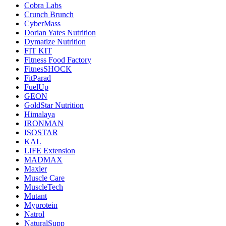
Cobra Labs
Crunch Brunch
CyberMass
Dorian Yates Nutrition
Dymatize Nutrition
FIT KIT
Fitness Food Factory
FitnesSHOCK
FitParad
FuelUp
GEON
GoldStar Nutrition
Himalaya
IRONMAN
ISOSTAR
KAL
LIFE Extension
MADMAX
Maxler
Muscle Care
MuscleTech
Mutant
Myprotein
Natrol
NaturalSupp