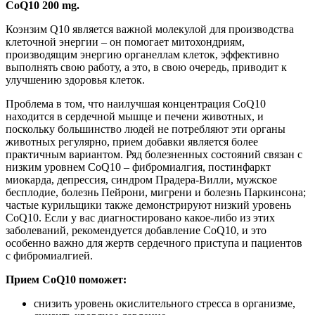
CoQ10 200 mg.
Коэнзим Q10 является важной молекулой для производства
клеточной энергии – он помогает митохондриям,
производящим энергию органеллам клеток, эффективно
выполнять свою работу, а это, в свою очередь, приводит к
улучшению здоровья клеток.
Проблема в том, что наилучшая концентрация CoQ10
находится в сердечной мышце и печени животных, и
поскольку большинство людей не потребляют эти органы
животных регулярно, прием добавки является более
практичным вариантом. Ряд болезненных состояний связан с
низким уровнем CoQ10 – фибромиалгия, постинфаркт
миокарда, депрессия, синдром Прадера-Вилли, мужское
бесплодие, болезнь Пейрони, мигрени и болезнь Паркинсона;
частые курильщики также демонстрируют низкий уровень
CoQ10. Если у вас диагностировано какое-либо из этих
заболеваний, рекомендуется добавление CoQ10, и это
особенно важно для жертв сердечного приступа и пациентов
с фибромиалгией.
Прием CoQ10 поможет:
снизить уровень окислительного стресса в организме,