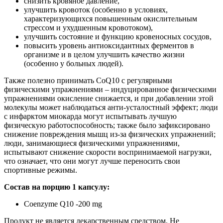
снизить кровяное давление,
улучшить кровоток (особенно в условиях,
характеризующихся повышенным окислительным
стрессом и ухудшенным кровотоком),
улучшить состояние и функцию кровеносных сосудов,
повысить уровень антиоксидантных ферментов в
организме и в целом улучшить качество жизни
(особенно у больных людей).
Также полезно принимать CoQ10 с регулярными
физическими упражнениями – индуцированное физическими
упражнениями окисление снижается, и при добавлении этой
молекулы может наблюдаться анти-усталостный эффект; люди
с инфарктом миокарда могут испытывать лучшую
физическую работоспособность; также было зафиксировано
снижение повреждения мышц из-за физических упражнений;
люди, занимающиеся физическими упражнениями,
испытывают снижение скорости воспринимаемой нагрузки,
что означает, что они могут лучше переносить свои
спортивные режимы.
Состав на порцию 1 капсулу:
Coenzyme Q10 -200 mg
Продукт не является лекарственным средством. Не