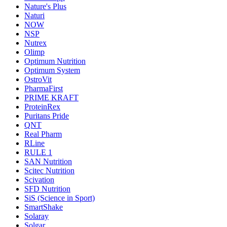
Nature's Plus
Naturi
NOW
NSP
Nutrex
Olimp
Optimum Nutrition
Optimum System
OstroVit
PharmaFirst
PRIME KRAFT
ProteinRex
Puritans Pride
QNT
Real Pharm
RLine
RULE 1
SAN Nutrition
Scitec Nutrition
Scivation
SFD Nutrition
SiS (Science in Sport)
SmartShake
Solaray
Solgar