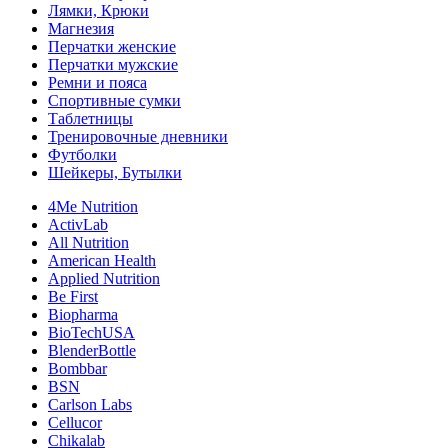
Лямки, Крюки
Магнезия
Перчатки женские
Перчатки мужские
Ремни и пояса
Спортивные сумки
Таблетницы
Тренировочные дневники
Футболки
Шейкеры, Бутылки
4Me Nutrition
ActivLab
All Nutrition
American Health
Applied Nutrition
Be First
Biopharma
BioTechUSA
BlenderBottle
Bombbar
BSN
Carlson Labs
Cellucor
Chikalab