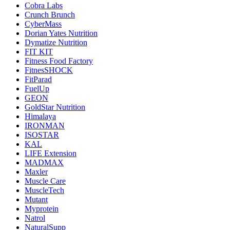
Cobra Labs
Crunch Brunch
CyberMass
Dorian Yates Nutrition
Dymatize Nutrition
FIT KIT
Fitness Food Factory
FitnesSHOCK
FitParad
FuelUp
GEON
GoldStar Nutrition
Himalaya
IRONMAN
ISOSTAR
KAL
LIFE Extension
MADMAX
Maxler
Muscle Care
MuscleTech
Mutant
Myprotein
Natrol
NaturalSupp