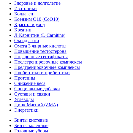
Здоровье и долголетие
Изотоники
Коллаген
Коэнзим Q10 (CoQ10)
Красота и уход
Креатин
Л-Карнитин (L-Сarnitine)
Оксид азота
Омега 3 жирные кислоты
Повышение тестостерона
Подарочные сертификаты
Послетренировочные комплексы
Предтренировочные комплексы
Пробиотики и прибиотики
Протеины
Снижение веса
Специальные добавки
Суставы и связки
Углеводы
Цинк Магний (ZMA)
Энергетики
Бинты кистевые
Бинты коленные
Головные уборы