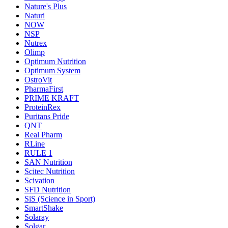
Nature's Plus
Naturi
NOW
NSP
Nutrex
Olimp
Optimum Nutrition
Optimum System
OstroVit
PharmaFirst
PRIME KRAFT
ProteinRex
Puritans Pride
QNT
Real Pharm
RLine
RULE 1
SAN Nutrition
Scitec Nutrition
Scivation
SFD Nutrition
SiS (Science in Sport)
SmartShake
Solaray
Solgar