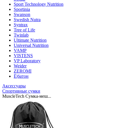
Sport Technology Nutrition
Sportinia
Swanson
Swedish Nutra
Syntrax
Tree of Life
Twinlab
Ultimate Nutrition
Universal Nutrition
VAMP
VISTENS
VP Laboratory
Weider
ZEROMI
Ё|батон
Аксессуары
Спортивные сумки
MuscleTech Сумка-меш...