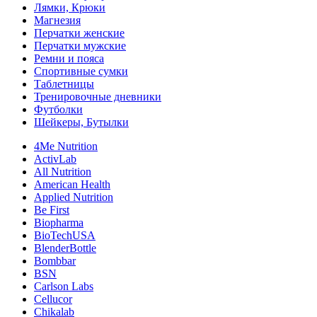
Лямки, Крюки
Магнезия
Перчатки женские
Перчатки мужские
Ремни и пояса
Спортивные сумки
Таблетницы
Тренировочные дневники
Футболки
Шейкеры, Бутылки
4Me Nutrition
ActivLab
All Nutrition
American Health
Applied Nutrition
Be First
Biopharma
BioTechUSA
BlenderBottle
Bombbar
BSN
Carlson Labs
Cellucor
Chikalab