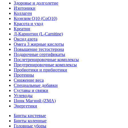
Здоровье и долголетие
Изотоники
Коллаген
Коэнзим Q10 (CoQ10)
Красота и уход
Креатин
Л-Карнитин (L-Сarnitine)
Оксид азота
Омега 3 жирные кислоты
Повышение тестостерона
Подарочные сертификаты
Послетренировочные комплексы
Предтренировочные комплексы
Пробиотики и прибиотики
Протеины
Снижение веса
Специальные добавки
Суставы и связки
Углеводы
Цинк Магний (ZMA)
Энергетики
Бинты кистевые
Бинты коленные
Головные уборы