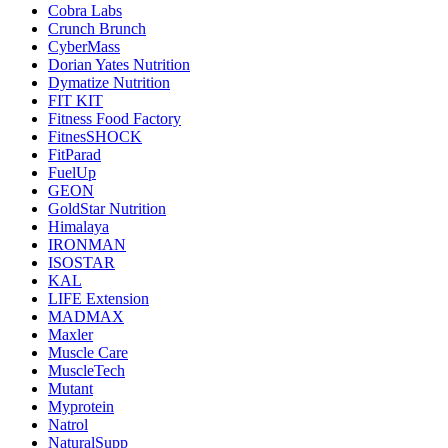
Cobra Labs
Crunch Brunch
CyberMass
Dorian Yates Nutrition
Dymatize Nutrition
FIT KIT
Fitness Food Factory
FitnesSHOCK
FitParad
FuelUp
GEON
GoldStar Nutrition
Himalaya
IRONMAN
ISOSTAR
KAL
LIFE Extension
MADMAX
Maxler
Muscle Care
MuscleTech
Mutant
Myprotein
Natrol
NaturalSupp