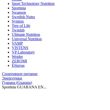
Sport Technology Nutrition
Sportinia
Swanson
Swedish Nutra
Syntrax
Tree of Life
Twinlab
Ultimate Nutrition
Universal Nutrition
VAMP
VISTENS
VP Laboratory
Weider
ZEROMI
Ё|батон
Спортивное питание
Энергетики
Гуарана (Guarana)
Sportinia GUARANA EN...