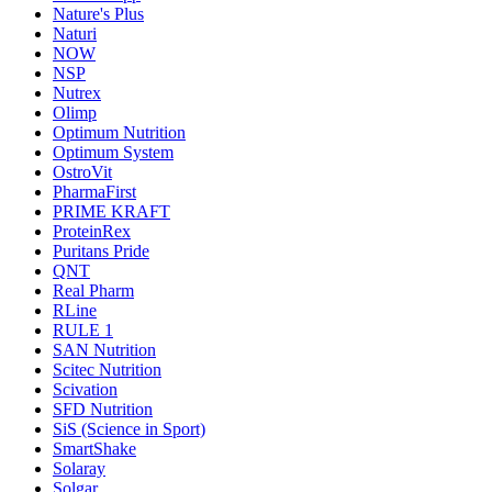
Nature's Plus
Naturi
NOW
NSP
Nutrex
Olimp
Optimum Nutrition
Optimum System
OstroVit
PharmaFirst
PRIME KRAFT
ProteinRex
Puritans Pride
QNT
Real Pharm
RLine
RULE 1
SAN Nutrition
Scitec Nutrition
Scivation
SFD Nutrition
SiS (Science in Sport)
SmartShake
Solaray
Solgar