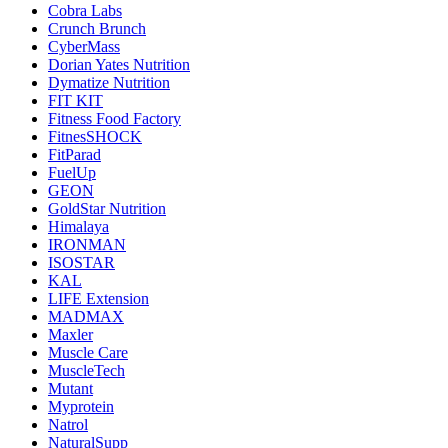
Cobra Labs
Crunch Brunch
CyberMass
Dorian Yates Nutrition
Dymatize Nutrition
FIT KIT
Fitness Food Factory
FitnesSHOCK
FitParad
FuelUp
GEON
GoldStar Nutrition
Himalaya
IRONMAN
ISOSTAR
KAL
LIFE Extension
MADMAX
Maxler
Muscle Care
MuscleTech
Mutant
Myprotein
Natrol
NaturalSupp