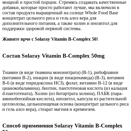
мощной и простой порции. Стремясь создавать качественные
добавки, которые просто работают лучше, мы включили в
состав продукта выращенный на солнце Whole Food Base
концентрат цельного риса и гель алоэ вера для
дополнительного питания, а также холин и инозитол для
поддержки здоровой нервной системы.
Живите ярче с Solaray Vitamin B-Complex 50!
Состав Solaray Vitamin B-Complex 50mg
Тиамин (в виде тиамина мононитрата) (B-1), рибофлавин
(витамин B-2), ниацин (в виде ниацинамида) (B-3), витамин
B-6 (в виде пиридоксина HCI), фолат, витамин B-12 (в виде
цианокобаламина), биотин, пантотеновая кислота (из кальция
d-пантотената), Холин (из битартрата холина), ПАБК (пара-
аминобензойная кислота), инозитол, капсула из растительной
целлюлозы, цельнопищевая основа (концентрат цельного риса
и гель алоэ вера), стеарат магния и кремнезем.
Способ применения Solaray Vitamin B-Complex