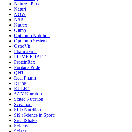
Nature's Plus
Naturi
NOW
NSP
Nutrex
Olimp
Optimum Nutrition
Optimum System
OstroVit
PharmaFirst
PRIME KRAFT
ProteinRex
Puritans Pride
QNT
Real Pharm
RLine
RULE 1
SAN Nutrition
Scitec Nutrition
Scivation
SFD Nutrition
SiS (Science in Sport)
SmartShake
Solaray
Solgar