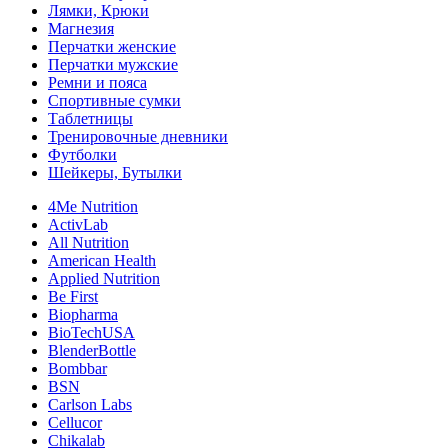
Лямки, Крюки
Магнезия
Перчатки женские
Перчатки мужские
Ремни и пояса
Спортивные сумки
Таблетницы
Тренировочные дневники
Футболки
Шейкеры, Бутылки
4Me Nutrition
ActivLab
All Nutrition
American Health
Applied Nutrition
Be First
Biopharma
BioTechUSA
BlenderBottle
Bombbar
BSN
Carlson Labs
Cellucor
Chikalab