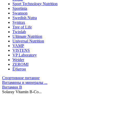
Sport Technology Nutrition
Sportinia
Swanson
Swedish Nutra
Syntrax
Tree of Life
Twinlab
Ultimate Nutrition
Universal Nutrition
VAMP
VISTENS
VP Laboratory
Weider
ZEROMI
Ё|батон
Спортивное питание
Витамины и минералы ...
Витамин B
Solaray Vitamin B-Co...