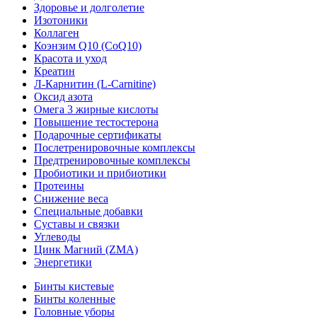
Здоровье и долголетие
Изотоники
Коллаген
Коэнзим Q10 (CoQ10)
Красота и уход
Креатин
Л-Карнитин (L-Сarnitine)
Оксид азота
Омега 3 жирные кислоты
Повышение тестостерона
Подарочные сертификаты
Послетренировочные комплексы
Предтренировочные комплексы
Пробиотики и прибиотики
Протеины
Снижение веса
Специальные добавки
Суставы и связки
Углеводы
Цинк Магний (ZMA)
Энергетики
Бинты кистевые
Бинты коленные
Головные уборы