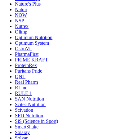
Nature's Plus
Naturi
NOW
NSP
Nutrex
Olimp
Optimum Nutrition
Optimum System
OstroVit
PharmaFirst
PRIME KRAFT
ProteinRex
Puritans Pride
QNT
Real Pharm
RLine
RULE 1
SAN Nutrition
Scitec Nutrition
Scivation
SFD Nutrition
SiS (Science in Sport)
SmartShake
Solaray
Solgar