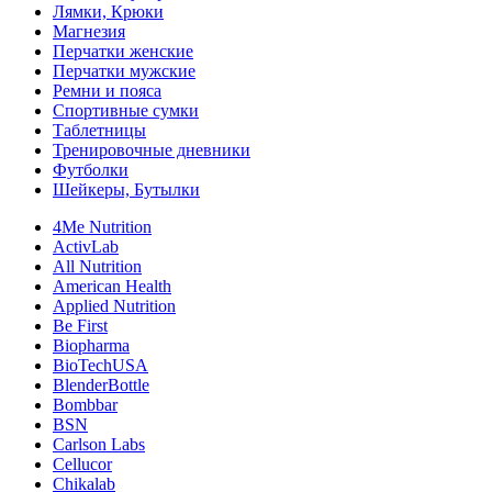
Лямки, Крюки
Магнезия
Перчатки женские
Перчатки мужские
Ремни и пояса
Спортивные сумки
Таблетницы
Тренировочные дневники
Футболки
Шейкеры, Бутылки
4Me Nutrition
ActivLab
All Nutrition
American Health
Applied Nutrition
Be First
Biopharma
BioTechUSA
BlenderBottle
Bombbar
BSN
Carlson Labs
Cellucor
Chikalab