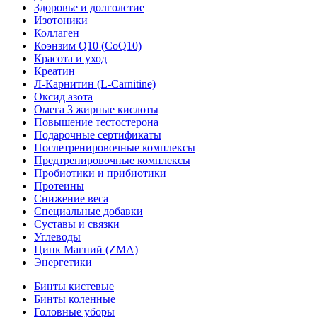
Здоровье и долголетие
Изотоники
Коллаген
Коэнзим Q10 (CoQ10)
Красота и уход
Креатин
Л-Карнитин (L-Сarnitine)
Оксид азота
Омега 3 жирные кислоты
Повышение тестостерона
Подарочные сертификаты
Послетренировочные комплексы
Предтренировочные комплексы
Пробиотики и прибиотики
Протеины
Снижение веса
Специальные добавки
Суставы и связки
Углеводы
Цинк Магний (ZMA)
Энергетики
Бинты кистевые
Бинты коленные
Головные уборы