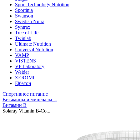
Sport Technology Nutrition
Sportinia
Swanson
Swedish Nutra
Syntrax
Tree of Life
Twinlab
Ultimate Nutrition
Universal Nutrition
VAMP
VISTENS
VP Laboratory
Weider
ZEROMI
Ё|батон
Спортивное питание
Витамины и минералы ...
Витамин B
Solaray Vitamin B-Co...