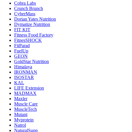
Cobra Labs
Crunch Brunch
CyberMass
Dorian Yates Nutrition
Dymatize Nutrition
FIT KIT
Fitness Food Factory
FitnesSHOCK
FitParad
FuelUp
GEON
GoldStar Nutrition
Himalaya
IRONMAN
ISOSTAR
KAL
LIFE Extension
MADMAX
Maxler
Muscle Care
MuscleTech
Mutant
Myprotein
Natrol
NaturalSupp