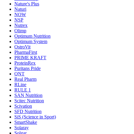
Nature's Plus
Naturi
NOW
NSP
Nutrex
Olimp
Optimum Nutrition
Optimum System
OstroVit
PharmaFirst
PRIME KRAFT
ProteinRex
Puritans Pride
QNT
Real Pharm
RLine
RULE 1
SAN Nutrition
Scitec Nutrition
Scivation
SFD Nutrition
SiS (Science in Sport)
SmartShake
Solaray
Solgar