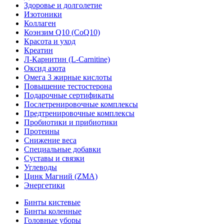
Здоровье и долголетие
Изотоники
Коллаген
Коэнзим Q10 (CoQ10)
Красота и уход
Креатин
Л-Карнитин (L-Сarnitine)
Оксид азота
Омега 3 жирные кислоты
Повышение тестостерона
Подарочные сертификаты
Послетренировочные комплексы
Предтренировочные комплексы
Пробиотики и прибиотики
Протеины
Снижение веса
Специальные добавки
Суставы и связки
Углеводы
Цинк Магний (ZMA)
Энергетики
Бинты кистевые
Бинты коленные
Головные уборы