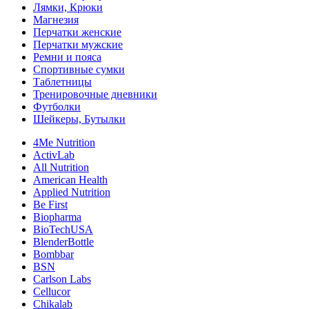
Лямки, Крюки
Магнезия
Перчатки женские
Перчатки мужские
Ремни и пояса
Спортивные сумки
Таблетницы
Тренировочные дневники
Футболки
Шейкеры, Бутылки
4Me Nutrition
ActivLab
All Nutrition
American Health
Applied Nutrition
Be First
Biopharma
BioTechUSA
BlenderBottle
Bombbar
BSN
Carlson Labs
Cellucor
Chikalab