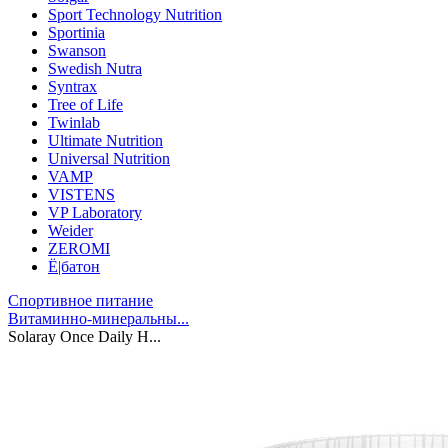
Sport Technology Nutrition
Sportinia
Swanson
Swedish Nutra
Syntrax
Tree of Life
Twinlab
Ultimate Nutrition
Universal Nutrition
VAMP
VISTENS
VP Laboratory
Weider
ZEROMI
Ё|батон
Спортивное питание
Витаминно-минеральны...
Solaray Once Daily H...