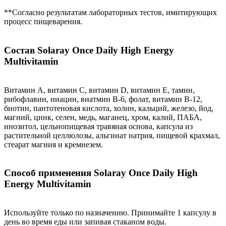
**Согласно результатам лабораторных тестов, имитирующих
процесс пищеварения.
Состав Solaray Once Daily High Energy
Multivitamin
Витамин А, витамин С, витамин D, витамин Е, тамин,
рибофлавин, ниацин, виатмин В-6, фолат, витамин В-12,
биотин, пантотеновая кислота, холин, кальций, железо, йод,
магний, цинк, селен, медь, маганец, хром, калий, ПАБА,
инозитол, цельнопищевая травяная основа, капсула из
растительной целлюлозы, альгинат натрия, пищевой крахмал,
стеарат магния и кремнезем.
Способ применения Solaray Once Daily High
Energy Multivitamin
Используйте только по назначению. Принимайте 1 капсулу в
день во время еды или запивая стаканом воды.