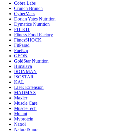
Cobra Labs
Crunch Brunch
CyberMass
Dorian Yates Nutrition
Dymatize Nutrition
FIT KIT
Fitness Food Factory
FitnesSHOCK
FitParad
FuelUp
GEON
GoldStar Nutrition
Himalaya
IRONMAN
ISOSTAR
KAL
LIFE Extension
MADMAX
Maxler
Muscle Care
MuscleTech
Mutant
Myprotein
Natrol
NaturalSupp