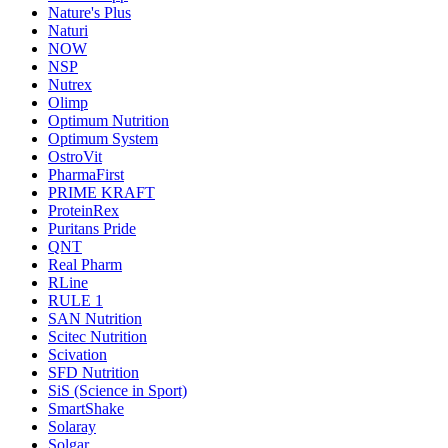
Nature's Plus
Naturi
NOW
NSP
Nutrex
Olimp
Optimum Nutrition
Optimum System
OstroVit
PharmaFirst
PRIME KRAFT
ProteinRex
Puritans Pride
QNT
Real Pharm
RLine
RULE 1
SAN Nutrition
Scitec Nutrition
Scivation
SFD Nutrition
SiS (Science in Sport)
SmartShake
Solaray
Solgar