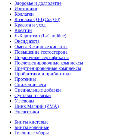
Здоровье и долголетие
Изотоники
Коллаген
Коэнзим Q10 (CoQ10)
Красота и уход
Креатин
Л-Карнитин (L-Сarnitine)
Оксид азота
Омега 3 жирные кислоты
Повышение тестостерона
Подарочные сертификаты
Послетренировочные комплексы
Предтренировочные комплексы
Пробиотики и прибиотики
Протеины
Снижение веса
Специальные добавки
Суставы и связки
Углеводы
Цинк Магний (ZMA)
Энергетики
Бинты кистевые
Бинты коленные
Головные уборы