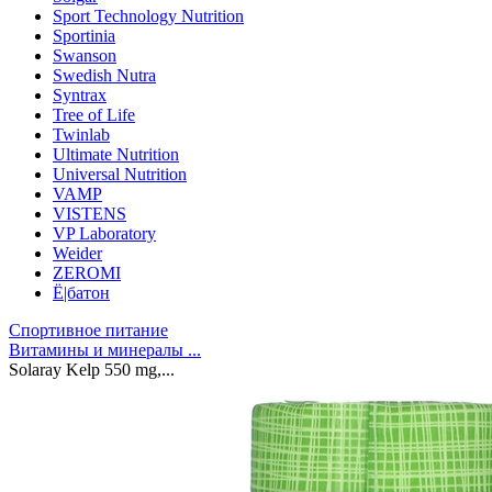
Sport Technology Nutrition
Sportinia
Swanson
Swedish Nutra
Syntrax
Tree of Life
Twinlab
Ultimate Nutrition
Universal Nutrition
VAMP
VISTENS
VP Laboratory
Weider
ZEROMI
Ё|батон
Спортивное питание
Витамины и минералы ...
Solaray Kelp 550 mg,...