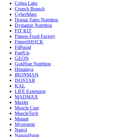
Cobra Labs
Crunch Brunch
CyberMass
Dorian Yates Nutrition
Dymatize Nutrition
FIT KIT
Fitness Food Factory
FitnesSHOCK
FitParad
FuelUp
GEON
GoldStar Nutrition
Himalaya
IRONMAN
ISOSTAR
KAL
LIFE Extension
MADMAX
Maxler
Muscle Care
MuscleTech
Mutant
Myprotein
Natrol
NaturalSupp