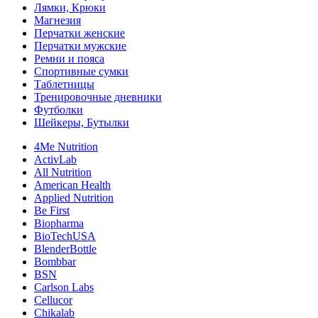
Лямки, Крюки
Магнезия
Перчатки женские
Перчатки мужские
Ремни и пояса
Спортивные сумки
Таблетницы
Тренировочные дневники
Футболки
Шейкеры, Бутылки
4Me Nutrition
ActivLab
All Nutrition
American Health
Applied Nutrition
Be First
Biopharma
BioTechUSA
BlenderBottle
Bombbar
BSN
Carlson Labs
Cellucor
Chikalab