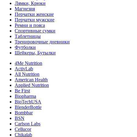
Лямки, Крюки
Магнезия
Перчатки женские
Перчатки мужские
Ремни и пояса
Спортивные сумки
Таблетницы
Тренировочные дневники
Футболки
Шейкеры, Бутылки
4Me Nutrition
ActivLab
All Nutrition
American Health
Applied Nutrition
Be First
Biopharma
BioTechUSA
BlenderBottle
Bombbar
BSN
Carlson Labs
Cellucor
Chikalab