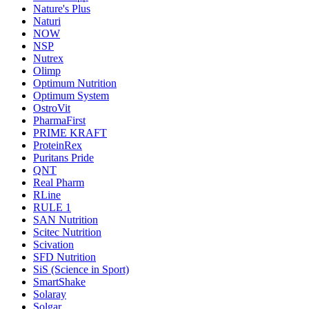
Nature's Plus
Naturi
NOW
NSP
Nutrex
Olimp
Optimum Nutrition
Optimum System
OstroVit
PharmaFirst
PRIME KRAFT
ProteinRex
Puritans Pride
QNT
Real Pharm
RLine
RULE 1
SAN Nutrition
Scitec Nutrition
Scivation
SFD Nutrition
SiS (Science in Sport)
SmartShake
Solaray
Solgar