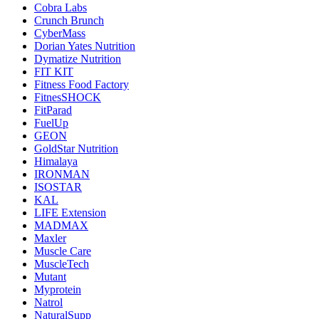
Cobra Labs
Crunch Brunch
CyberMass
Dorian Yates Nutrition
Dymatize Nutrition
FIT KIT
Fitness Food Factory
FitnesSHOCK
FitParad
FuelUp
GEON
GoldStar Nutrition
Himalaya
IRONMAN
ISOSTAR
KAL
LIFE Extension
MADMAX
Maxler
Muscle Care
MuscleTech
Mutant
Myprotein
Natrol
NaturalSupp