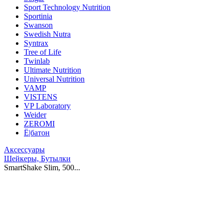
Sport Technology Nutrition
Sportinia
Swanson
Swedish Nutra
Syntrax
Tree of Life
Twinlab
Ultimate Nutrition
Universal Nutrition
VAMP
VISTENS
VP Laboratory
Weider
ZEROMI
Ё|батон
Аксессуары
Шейкеры, Бутылки
SmartShake Slim, 500...