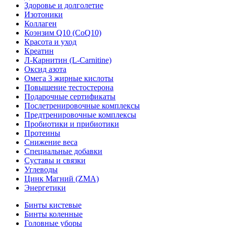
Здоровье и долголетие
Изотоники
Коллаген
Коэнзим Q10 (CoQ10)
Красота и уход
Креатин
Л-Карнитин (L-Сarnitine)
Оксид азота
Омега 3 жирные кислоты
Повышение тестостерона
Подарочные сертификаты
Послетренировочные комплексы
Предтренировочные комплексы
Пробиотики и прибиотики
Протеины
Снижение веса
Специальные добавки
Суставы и связки
Углеводы
Цинк Магний (ZMA)
Энергетики
Бинты кистевые
Бинты коленные
Головные уборы