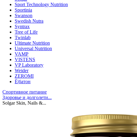
Sport Technology Nutrition
Sportinia
Swanson
Swedish Nutra
Syntrax
Tree of Life
Twinlab
Ultimate Nutrition
Universal Nutrition
VAMP
VISTENS
VP Laboratory
Weider
ZEROMI
Ё|батон
Спортивное питание
Здоровье и долголети...
Solgar Skin, Nails &...