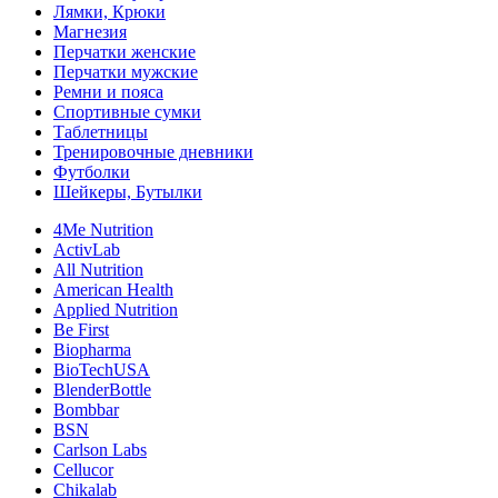
Лямки, Крюки
Магнезия
Перчатки женские
Перчатки мужские
Ремни и пояса
Спортивные сумки
Таблетницы
Тренировочные дневники
Футболки
Шейкеры, Бутылки
4Me Nutrition
ActivLab
All Nutrition
American Health
Applied Nutrition
Be First
Biopharma
BioTechUSA
BlenderBottle
Bombbar
BSN
Carlson Labs
Cellucor
Chikalab