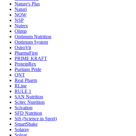
Nature's Plus
Naturi
NOW
NSP
Nutrex
Olimp
Optimum Nutrition
Optimum System
OstroVit
PharmaFirst
PRIME KRAFT
ProteinRex
Puritans Pride
QNT
Real Pharm
RLine
RULE 1
SAN Nutrition
Scitec Nutrition
Scivation
SFD Nutrition
SiS (Science in Sport)
SmartShake
Solaray
Solgar