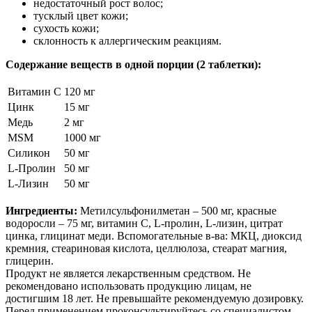
недостаточный рост волос;
тусклый цвет кожи;
сухость кожи;
склонность к аллергическим реакциям.
Содержание веществ в одной порции (2 таблетки):
Витамин С
120 мг
Цинк
15 мг
Медь
2 мг
MSM
1000 мг
Силикон
50 мг
L-Пролин
50 мг
L-Лизин
50 мг
Ингредиенты:
Метилсульфонилметан – 500 мг, красные
водоросли – 75 мг, витамин С, L-пролин, L-лизин, цитрат
цинка, глицинат меди. Вспомогательные в-ва: МКЦ, диоксид
кремния, стеариновая кислота, целлюлоза, стеарат магния,
глицерин.
Продукт не является лекарственным средством. Не
рекомендовано использовать продукцию лицам, не
достигшим 18 лет. Не превышайте рекомендуемую дозировку.
Перед применением проконсультируйтесь со специалистом.