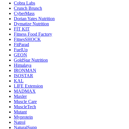
Cobra Labs
Crunch Brunch
CyberMass
Dorian Yates Nutrition
Dymatize Nutrition
FIT KIT
Fitness Food Factory
FitnesSHOCK
FitParad
FuelUp
GEON
GoldStar Nutrition
Himalaya
IRONMAN
ISOSTAR
KAL
LIFE Extension
MADMAX
Maxler
Muscle Care
MuscleTech
Mutant
Myprotein
Natrol
NaturalSupp