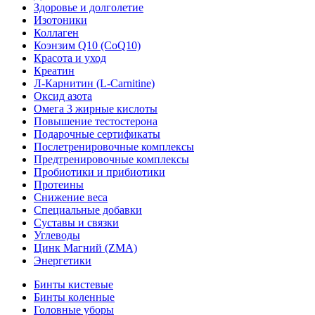
Здоровье и долголетие
Изотоники
Коллаген
Коэнзим Q10 (CoQ10)
Красота и уход
Креатин
Л-Карнитин (L-Сarnitine)
Оксид азота
Омега 3 жирные кислоты
Повышение тестостерона
Подарочные сертификаты
Послетренировочные комплексы
Предтренировочные комплексы
Пробиотики и прибиотики
Протеины
Снижение веса
Специальные добавки
Суставы и связки
Углеводы
Цинк Магний (ZMA)
Энергетики
Бинты кистевые
Бинты коленные
Головные уборы