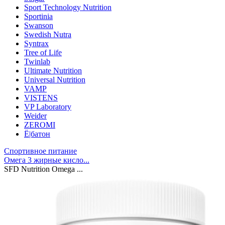
Sport Technology Nutrition
Sportinia
Swanson
Swedish Nutra
Syntrax
Tree of Life
Twinlab
Ultimate Nutrition
Universal Nutrition
VAMP
VISTENS
VP Laboratory
Weider
ZEROMI
Ё|батон
Спортивное питание
Омега 3 жирные кисло...
SFD Nutrition Omega ...