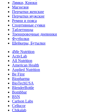
Лямки, Крюки
Магнезия
Перчатки женские
Перчатки мужские
Ремни и пояса
Спортивные сумки
Таблетницы
Тренировочные дневники
Футболки
Шейкеры, Бутылки
4Me Nutrition
ActivLab
All Nutrition
American Health
Applied Nutrition
Be First
Biopharma
BioTechUSA
BlenderBottle
Bombbar
BSN
Carlson Labs
Cellucor
Chikalab