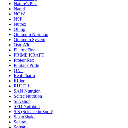
Nature's Plus
Naturi
NOW
NSP
Nutrex
Olimp
Optimum Nutrition
Optimum System
OstroVit
PharmaFirst
PRIME KRAFT
ProteinRex
Puritans Pride
QNT
Real Pharm
RLine
RULE 1
SAN Nutrition
Scitec Nutrition
Scivation
SFD Nutrition
SiS (Science in Sport)
SmartShake
Solaray
Solgar