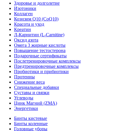
Здоровье и долголетие
Изотоники
Коллаген
Коэнзим Q10 (CoQ10)
Красота и уход
Креатин
Л-Карнитин (L-Сarnitine)
Оксид азота
Омега 3 жирные кислоты
Повышение тестостерона
Подарочные сертификаты
Послетренировочные комплексы
Предтренировочные комплексы
Пробиотики и прибиотики
Протеины
Снижение веса
Специальные добавки
Суставы и связки
Углеводы
Цинк Магний (ZMA)
Энергетики
Бинты кистевые
Бинты коленные
Головные уборы