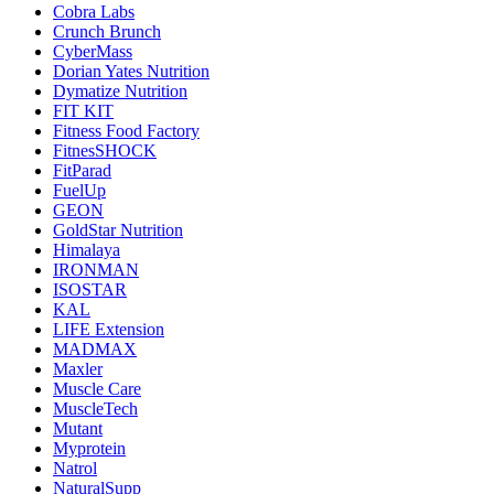
Cobra Labs
Crunch Brunch
CyberMass
Dorian Yates Nutrition
Dymatize Nutrition
FIT KIT
Fitness Food Factory
FitnesSHOCK
FitParad
FuelUp
GEON
GoldStar Nutrition
Himalaya
IRONMAN
ISOSTAR
KAL
LIFE Extension
MADMAX
Maxler
Muscle Care
MuscleTech
Mutant
Myprotein
Natrol
NaturalSupp