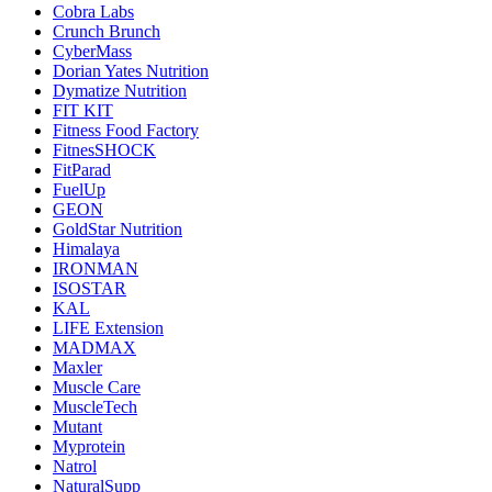
Cobra Labs
Crunch Brunch
CyberMass
Dorian Yates Nutrition
Dymatize Nutrition
FIT KIT
Fitness Food Factory
FitnesSHOCK
FitParad
FuelUp
GEON
GoldStar Nutrition
Himalaya
IRONMAN
ISOSTAR
KAL
LIFE Extension
MADMAX
Maxler
Muscle Care
MuscleTech
Mutant
Myprotein
Natrol
NaturalSupp