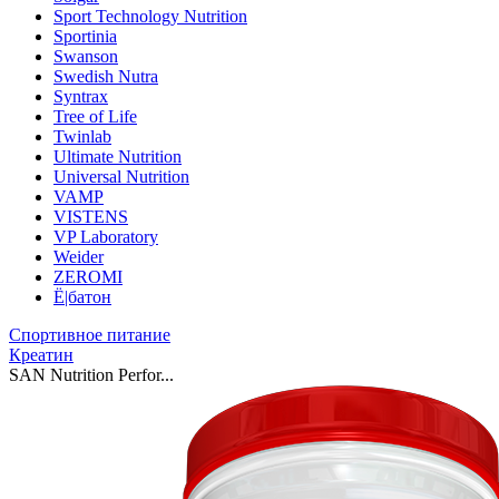
Sport Technology Nutrition
Sportinia
Swanson
Swedish Nutra
Syntrax
Tree of Life
Twinlab
Ultimate Nutrition
Universal Nutrition
VAMP
VISTENS
VP Laboratory
Weider
ZEROMI
Ё|батон
Спортивное питание
Креатин
SAN Nutrition Perfor...