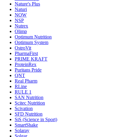
Nature's Plus
Naturi
NOW
NSP
Nutrex
Olimp
Optimum Nutrition
Optimum System
OstroVit
PharmaFirst
PRIME KRAFT
ProteinRex
Puritans Pride
QNT
Real Pharm
RLine
RULE 1
SAN Nutrition
Scitec Nutrition
Scivation
SFD Nutrition
SiS (Science in Sport)
SmartShake
Solaray
Solgar