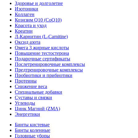
Здоровье и долголетие
Изотоники
Коллаген
Коэнзим Q10 (CoQ10)
Красота и уход
Креатин
Л-Карнитин (L-Сarnitine)
Оксид азота
Омега 3 жирные кислоты
Повышение тестостерона
Подарочные сертификаты
Послетренировочные комплексы
Предтренировочные комплексы
Пробиотики и прибиотики
Протеины
Снижение веса
Специальные добавки
Суставы и связки
Углеводы
Цинк Магний (ZMA)
Энергетики
Бинты кистевые
Бинты коленные
Головные уборы