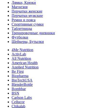
Лямки, Крюки
Магнезия
Перчатки женские
Перчатки мужские
Ремни и пояса
Спортивные сумки
Таблетницы
Тренировочные дневники
Футболки
Шейкеры, Бутылки
4Me Nutrition
ActivLab
All Nutrition
American Health
Applied Nutrition
Be First
Biopharma
BioTechUSA
BlenderBottle
Bombbar
BSN
Carlson Labs
Cellucor
Chikalab