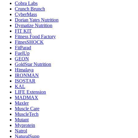
Cobra Labs
Crunch Brunch
CyberMass
Dorian Yates Nutrition
Dymatize Nutrition
FIT KIT
Fitness Food Factory
FitnesSHOCK
FitParad
FuelUp
GEON
GoldStar Nutrition
Himalaya
IRONMAN
ISOSTAR
KAL
LIFE Extension
MADMAX
Maxler
Muscle Care
MuscleTech
Mutant
Myprotein
Natrol
NaturalSupp