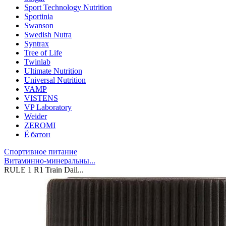
Sport Technology Nutrition
Sportinia
Swanson
Swedish Nutra
Syntrax
Tree of Life
Twinlab
Ultimate Nutrition
Universal Nutrition
VAMP
VISTENS
VP Laboratory
Weider
ZEROMI
Ё|батон
Спортивное питание
Витаминно-минеральны...
RULE 1 R1 Train Dail...