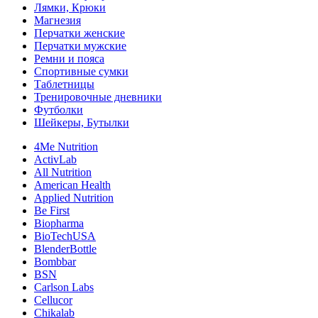
Лямки, Крюки
Магнезия
Перчатки женские
Перчатки мужские
Ремни и пояса
Спортивные сумки
Таблетницы
Тренировочные дневники
Футболки
Шейкеры, Бутылки
4Me Nutrition
ActivLab
All Nutrition
American Health
Applied Nutrition
Be First
Biopharma
BioTechUSA
BlenderBottle
Bombbar
BSN
Carlson Labs
Cellucor
Chikalab