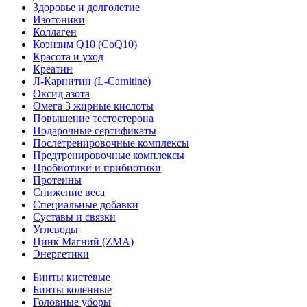
Здоровье и долголетие
Изотоники
Коллаген
Коэнзим Q10 (CoQ10)
Красота и уход
Креатин
Л-Карнитин (L-Сarnitine)
Оксид азота
Омега 3 жирные кислоты
Повышение тестостерона
Подарочные сертификаты
Послетренировочные комплексы
Предтренировочные комплексы
Пробиотики и прибиотики
Протеины
Снижение веса
Специальные добавки
Суставы и связки
Углеводы
Цинк Магний (ZMA)
Энергетики
Бинты кистевые
Бинты коленные
Головные уборы