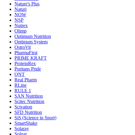
Nature's Plus
Naturi
NOW
NSP
Nutrex
Olimp
Optimum Nutrition
Optimum System
OstroVit
PharmaFirst
PRIME KRAFT
ProteinRex
Puritans Pride
QNT
Real Pharm
RLine
RULE 1
SAN Nutrition
Scitec Nutrition
Scivation
SFD Nutrition
SiS (Science in Sport)
SmartShake
Solaray
Solgar