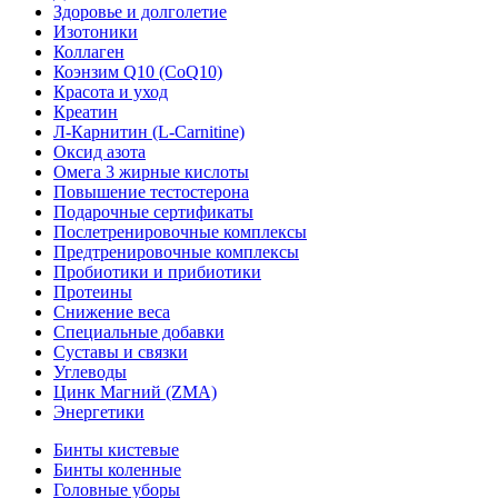
Здоровье и долголетие
Изотоники
Коллаген
Коэнзим Q10 (CoQ10)
Красота и уход
Креатин
Л-Карнитин (L-Сarnitine)
Оксид азота
Омега 3 жирные кислоты
Повышение тестостерона
Подарочные сертификаты
Послетренировочные комплексы
Предтренировочные комплексы
Пробиотики и прибиотики
Протеины
Снижение веса
Специальные добавки
Суставы и связки
Углеводы
Цинк Магний (ZMA)
Энергетики
Бинты кистевые
Бинты коленные
Головные уборы