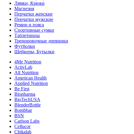
Лямки, Крюки
Магнезия
Перчатки женские
Перчатки мужские
Ремни и пояса
Спортивные сумки
Таблетницы
Тренировочные дневники
Футболки
Шейкеры, Бутылки
4Me Nutrition
ActivLab
All Nutrition
American Health
Applied Nutrition
Be First
Biopharma
BioTechUSA
BlenderBottle
Bombbar
BSN
Carlson Labs
Cellucor
Chikalab