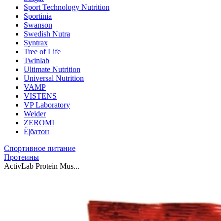
Sport Technology Nutrition
Sportinia
Swanson
Swedish Nutra
Syntrax
Tree of Life
Twinlab
Ultimate Nutrition
Universal Nutrition
VAMP
VISTENS
VP Laboratory
Weider
ZEROMI
Ё|батон
Спортивное питание
Протеины
ActivLab Protein Mus...