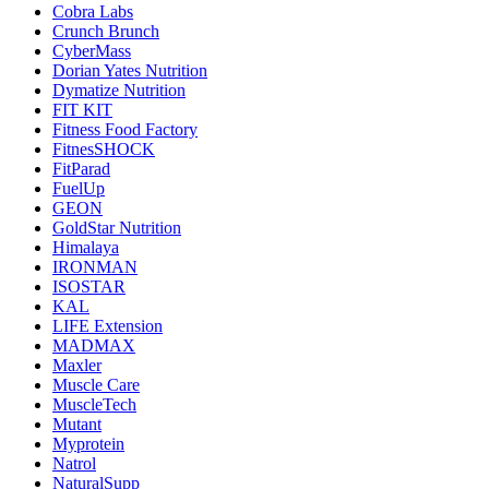
Cobra Labs
Crunch Brunch
CyberMass
Dorian Yates Nutrition
Dymatize Nutrition
FIT KIT
Fitness Food Factory
FitnesSHOCK
FitParad
FuelUp
GEON
GoldStar Nutrition
Himalaya
IRONMAN
ISOSTAR
KAL
LIFE Extension
MADMAX
Maxler
Muscle Care
MuscleTech
Mutant
Myprotein
Natrol
NaturalSupp