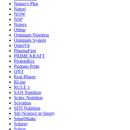
Nature's Plus
Naturi
NOW
NSP
Nutrex
Olimp
Optimum Nutrition
Optimum System
OstroVit
PharmaFirst
PRIME KRAFT
ProteinRex
Puritans Pride
QNT
Real Pharm
RLine
RULE 1
SAN Nutrition
Scitec Nutrition
Scivation
SFD Nutrition
SiS (Science in Sport)
SmartShake
Solaray
Solgar