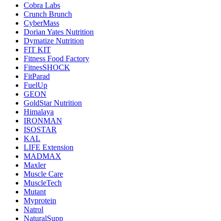
Cobra Labs
Crunch Brunch
CyberMass
Dorian Yates Nutrition
Dymatize Nutrition
FIT KIT
Fitness Food Factory
FitnesSHOCK
FitParad
FuelUp
GEON
GoldStar Nutrition
Himalaya
IRONMAN
ISOSTAR
KAL
LIFE Extension
MADMAX
Maxler
Muscle Care
MuscleTech
Mutant
Myprotein
Natrol
NaturalSupp