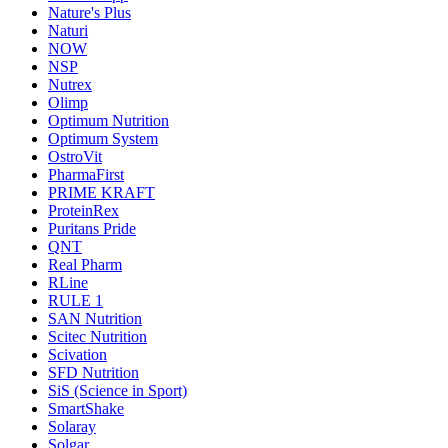
Nature's Plus
Naturi
NOW
NSP
Nutrex
Olimp
Optimum Nutrition
Optimum System
OstroVit
PharmaFirst
PRIME KRAFT
ProteinRex
Puritans Pride
QNT
Real Pharm
RLine
RULE 1
SAN Nutrition
Scitec Nutrition
Scivation
SFD Nutrition
SiS (Science in Sport)
SmartShake
Solaray
Solgar