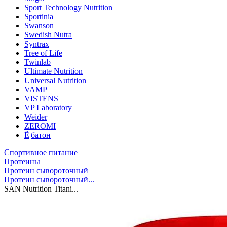
Sport Technology Nutrition
Sportinia
Swanson
Swedish Nutra
Syntrax
Tree of Life
Twinlab
Ultimate Nutrition
Universal Nutrition
VAMP
VISTENS
VP Laboratory
Weider
ZEROMI
Ё|батон
Спортивное питание
Протеины
Протеин сывороточный
Протеин сывороточный...
SAN Nutrition Titani...