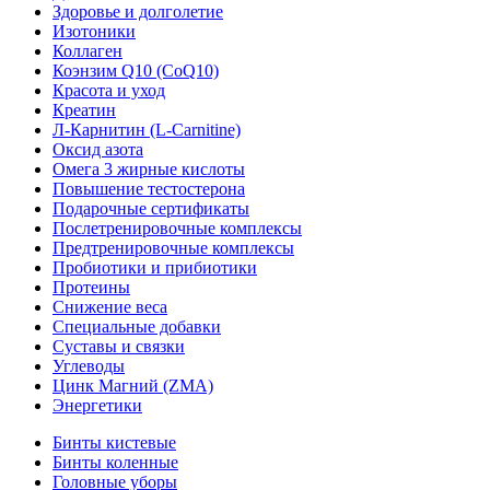
Здоровье и долголетие
Изотоники
Коллаген
Коэнзим Q10 (CoQ10)
Красота и уход
Креатин
Л-Карнитин (L-Сarnitine)
Оксид азота
Омега 3 жирные кислоты
Повышение тестостерона
Подарочные сертификаты
Послетренировочные комплексы
Предтренировочные комплексы
Пробиотики и прибиотики
Протеины
Снижение веса
Специальные добавки
Суставы и связки
Углеводы
Цинк Магний (ZMA)
Энергетики
Бинты кистевые
Бинты коленные
Головные уборы