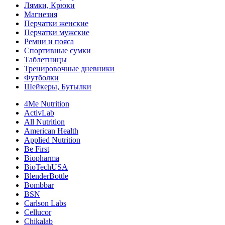
Лямки, Крюки
Магнезия
Перчатки женские
Перчатки мужские
Ремни и пояса
Спортивные сумки
Таблетницы
Тренировочные дневники
Футболки
Шейкеры, Бутылки
4Me Nutrition
ActivLab
All Nutrition
American Health
Applied Nutrition
Be First
Biopharma
BioTechUSA
BlenderBottle
Bombbar
BSN
Carlson Labs
Cellucor
Chikalab