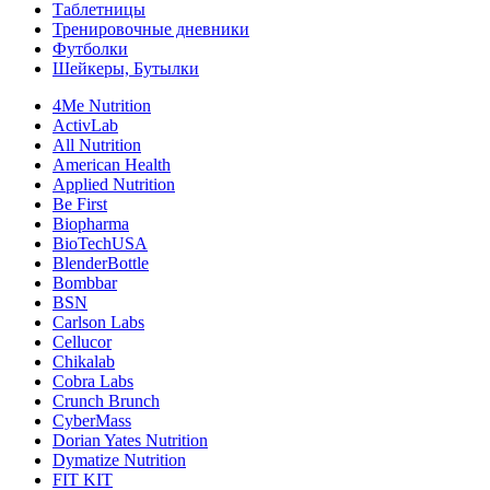
Таблетницы
Тренировочные дневники
Футболки
Шейкеры, Бутылки
4Me Nutrition
ActivLab
All Nutrition
American Health
Applied Nutrition
Be First
Biopharma
BioTechUSA
BlenderBottle
Bombbar
BSN
Carlson Labs
Cellucor
Chikalab
Cobra Labs
Crunch Brunch
CyberMass
Dorian Yates Nutrition
Dymatize Nutrition
FIT KIT