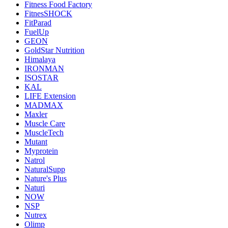
Fitness Food Factory
FitnesSHOCK
FitParad
FuelUp
GEON
GoldStar Nutrition
Himalaya
IRONMAN
ISOSTAR
KAL
LIFE Extension
MADMAX
Maxler
Muscle Care
MuscleTech
Mutant
Myprotein
Natrol
NaturalSupp
Nature's Plus
Naturi
NOW
NSP
Nutrex
Olimp