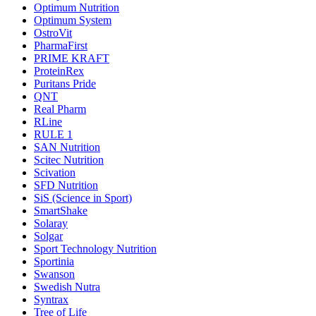
Optimum Nutrition
Optimum System
OstroVit
PharmaFirst
PRIME KRAFT
ProteinRex
Puritans Pride
QNT
Real Pharm
RLine
RULE 1
SAN Nutrition
Scitec Nutrition
Scivation
SFD Nutrition
SiS (Science in Sport)
SmartShake
Solaray
Solgar
Sport Technology Nutrition
Sportinia
Swanson
Swedish Nutra
Syntrax
Tree of Life