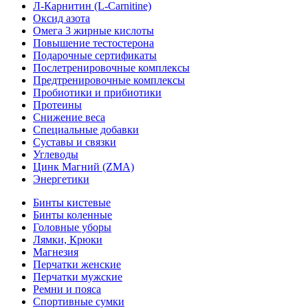
Л-Карнитин (L-Сarnitine)
Оксид азота
Омега 3 жирные кислоты
Повышение тестостерона
Подарочные сертификаты
Послетренировочные комплексы
Предтренировочные комплексы
Пробиотики и прибиотики
Протеины
Снижение веса
Специальные добавки
Суставы и связки
Углеводы
Цинк Магний (ZMA)
Энергетики
Бинты кистевые
Бинты коленные
Головные уборы
Лямки, Крюки
Магнезия
Перчатки женские
Перчатки мужские
Ремни и пояса
Спортивные сумки