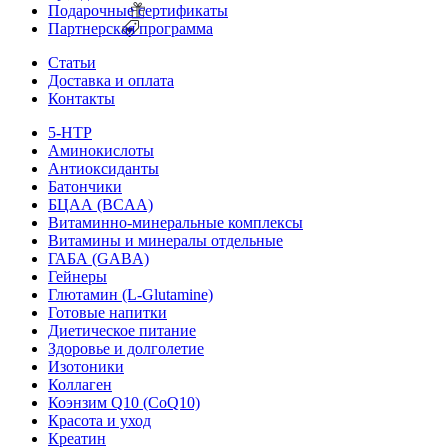
Подарочные сертификаты
Партнерская программа
Статьи
Доставка и оплата
Контакты
5-HTP
Аминокислоты
Антиоксиданты
Батончики
БЦАА (BCAA)
Витаминно-минеральные комплексы
Витамины и минералы отдельные
ГАБА (GABA)
Гейнеры
Глютамин (L-Glutamine)
Готовые напитки
Диетическое питание
Здоровье и долголетие
Изотоники
Коллаген
Коэнзим Q10 (CoQ10)
Красота и уход
Креатин