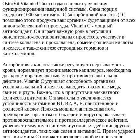
OstroVit Vitamin C был создан с целью улучшения
функционирования иммунной системы. Одна порция
содержит 1000 мг витамина С (аскорбиновой кислоты)! С
помощью этого продукта ваш организм будет защищен от всех
видов заболеваний и простуды. Vitamin C - мощный
антиоксидант. Он играет важную роль в регуляции
окислительно-восстановительных процессов, участвует в
синтезе коллагена и проколлагена, обмене фолиевой кислоты
и железа, а также синтезе стероидных гормонов и
катехоламинов.
Аскорбиновая кислота также регулирует свертываемость
крови, нормализует проницаемость капилляров, необходима
для кроветворения, оказывает противовоспалительное
действие. Vitamin C улучшает способность организма
усваивать кальций и железо, выводить токсичные медь,
свинец и ртуть. Важно, что в присутствии адекватного
количества витамина С значительно увеличивается
устойчивость витаминов В1, В2, A, E, пантотеновой и
фолиевой кислот. Являясь мощным антиоксидантом,
предохраняет организм от бактерий и вирусов, оказывает
противовоспалительное и противоаллергическое действие,
укрепляет иммунную систему и усиливает действие других
антиоксидантов, таких как селен и витамин Е. Прием ударной
дозы витамина С поможет преодолеть любое простудное