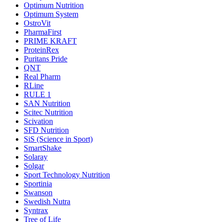
Optimum Nutrition
Optimum System
OstroVit
PharmaFirst
PRIME KRAFT
ProteinRex
Puritans Pride
QNT
Real Pharm
RLine
RULE 1
SAN Nutrition
Scitec Nutrition
Scivation
SFD Nutrition
SiS (Science in Sport)
SmartShake
Solaray
Solgar
Sport Technology Nutrition
Sportinia
Swanson
Swedish Nutra
Syntrax
Tree of Life