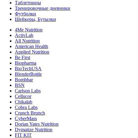
Таблетницы
Тренировочные дневники
Футболки
Шейкеры, Бутылки
4Me Nutrition
ActivLab
All Nutrition
American Health
Applied Nutrition
Be First
Biopharma
BioTechUSA
BlenderBottle
Bombbar
BSN
Carlson Labs
Cellucor
Chikalab
Cobra Labs
Crunch Brunch
CyberMass
Dorian Yates Nutrition
Dymatize Nutrition
FIT KIT