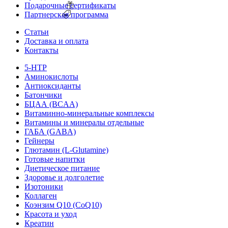
Подарочные сертификаты
Партнерская программа
Статьи
Доставка и оплата
Контакты
5-HTP
Аминокислоты
Антиоксиданты
Батончики
БЦАА (BCAA)
Витаминно-минеральные комплексы
Витамины и минералы отдельные
ГАБА (GABA)
Гейнеры
Глютамин (L-Glutamine)
Готовые напитки
Диетическое питание
Здоровье и долголетие
Изотоники
Коллаген
Коэнзим Q10 (CoQ10)
Красота и уход
Креатин