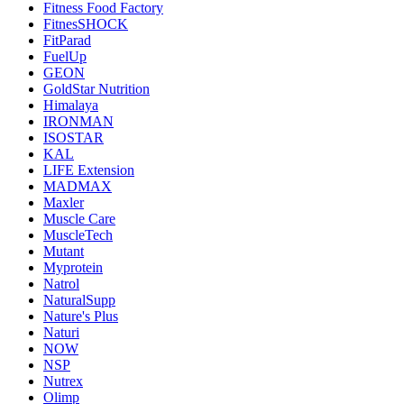
Fitness Food Factory
FitnesSHOCK
FitParad
FuelUp
GEON
GoldStar Nutrition
Himalaya
IRONMAN
ISOSTAR
KAL
LIFE Extension
MADMAX
Maxler
Muscle Care
MuscleTech
Mutant
Myprotein
Natrol
NaturalSupp
Nature's Plus
Naturi
NOW
NSP
Nutrex
Olimp