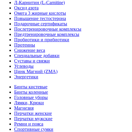
Л-Карнитин (L-Сarnitine)
Оксид азота
Омега 3 жирные кислоты
Повышение тестостерона
Подарочные сертификаты
Послетренировочные комплексы
Предтренировочные комплексы
Пробиотики и прибиотики
Протеины
Снижение веса
Специальные добавки
Суставы и связки
Углеводы
Цинк Магний (ZMA)
Энергетики
Бинты кистевые
Бинты коленные
Головные уборы
Лямки, Крюки
Магнезия
Перчатки женские
Перчатки мужские
Ремни и пояса
Спортивные сумки