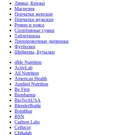
Лямки, Крюки
Магнезия
Перчатки женские
Перчатки мужские
Ремни и пояса
Спортивные сумки
Таблетницы
Тренировочные дневники
Футболки
Шейкеры, Бутылки
4Me Nutrition
ActivLab
All Nutrition
American Health
Applied Nutrition
Be First
Biopharma
BioTechUSA
BlenderBottle
Bombbar
BSN
Carlson Labs
Cellucor
Chikalab