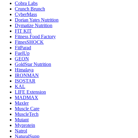
Cobra Labs
Crunch Brunch
CyberMass
Dorian Yates Nutrition
Dymatize Nutrition
FIT KIT
Fitness Food Factory
FitnesSHOCK
FitParad
FuelUp
GEON
GoldStar Nutrition
Himalaya
IRONMAN
ISOSTAR
KAL
LIFE Extension
MADMAX
Maxler
Muscle Care
MuscleTech
Mutant
Myprotein
Natrol
NaturalSupp