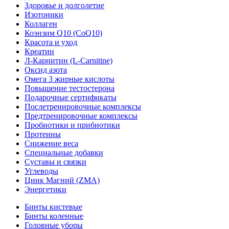
Здоровье и долголетие
Изотоники
Коллаген
Коэнзим Q10 (CoQ10)
Красота и уход
Креатин
Л-Карнитин (L-Сarnitine)
Оксид азота
Омега 3 жирные кислоты
Повышение тестостерона
Подарочные сертификаты
Послетренировочные комплексы
Предтренировочные комплексы
Пробиотики и прибиотики
Протеины
Снижение веса
Специальные добавки
Суставы и связки
Углеводы
Цинк Магний (ZMA)
Энергетики
Бинты кистевые
Бинты коленные
Головные уборы