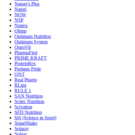
Nature's Plus
Naturi
NOW
NSP
Nutrex
Olimp
Optimum Nutrition
Optimum System
OstroVit
PharmaFirst
PRIME KRAFT
ProteinRex
Puritans Pride
QNT
Real Pharm
RLine
RULE 1
SAN Nutrition
Scitec Nutrition
Scivation
SFD Nutrition
SiS (Science in Sport)
SmartShake
Solaray
Solgar