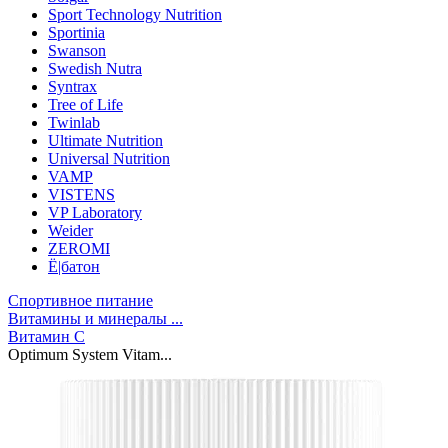
Sport Technology Nutrition
Sportinia
Swanson
Swedish Nutra
Syntrax
Tree of Life
Twinlab
Ultimate Nutrition
Universal Nutrition
VAMP
VISTENS
VP Laboratory
Weider
ZEROMI
Ё|батон
Спортивное питание
Витамины и минералы ...
Витамин C
Optimum System Vitam...