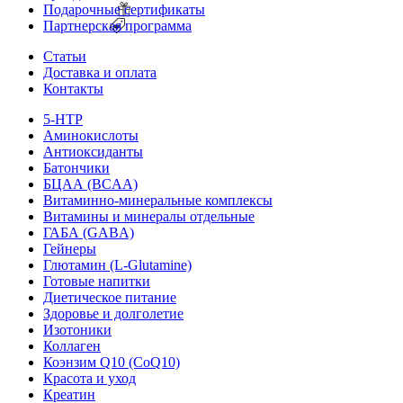
Подарочные сертификаты
Партнерская программа
Статьи
Доставка и оплата
Контакты
5-HTP
Аминокислоты
Антиоксиданты
Батончики
БЦАА (BCAA)
Витаминно-минеральные комплексы
Витамины и минералы отдельные
ГАБА (GABA)
Гейнеры
Глютамин (L-Glutamine)
Готовые напитки
Диетическое питание
Здоровье и долголетие
Изотоники
Коллаген
Коэнзим Q10 (CoQ10)
Красота и уход
Креатин