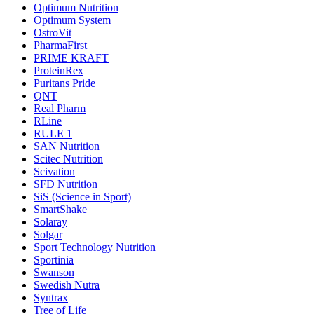
Optimum Nutrition
Optimum System
OstroVit
PharmaFirst
PRIME KRAFT
ProteinRex
Puritans Pride
QNT
Real Pharm
RLine
RULE 1
SAN Nutrition
Scitec Nutrition
Scivation
SFD Nutrition
SiS (Science in Sport)
SmartShake
Solaray
Solgar
Sport Technology Nutrition
Sportinia
Swanson
Swedish Nutra
Syntrax
Tree of Life