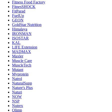
Fitness Food Factory
FitnesSHOCK
FitParad
FuelUp
GEON
GoldStar Nutrition
Himalaya
IRONMAN
ISOSTAR
KAL
LIFE Extension
MADMAX
Maxler
Muscle Care
MuscleTech
Mutant
Myprotein
Natrol
NaturalSupp
Nature's Plus
Naturi
NOW
NSP
Nutrex
Olimp