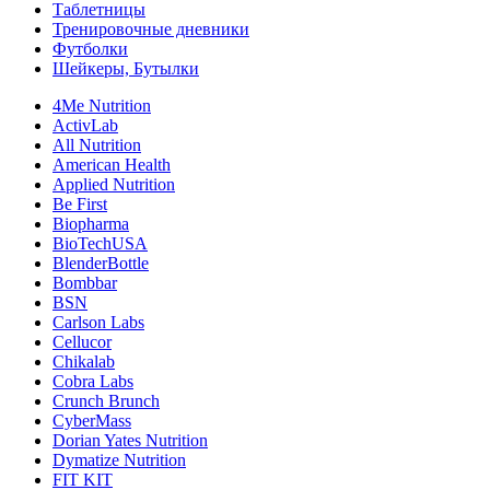
Таблетницы
Тренировочные дневники
Футболки
Шейкеры, Бутылки
4Me Nutrition
ActivLab
All Nutrition
American Health
Applied Nutrition
Be First
Biopharma
BioTechUSA
BlenderBottle
Bombbar
BSN
Carlson Labs
Cellucor
Chikalab
Cobra Labs
Crunch Brunch
CyberMass
Dorian Yates Nutrition
Dymatize Nutrition
FIT KIT