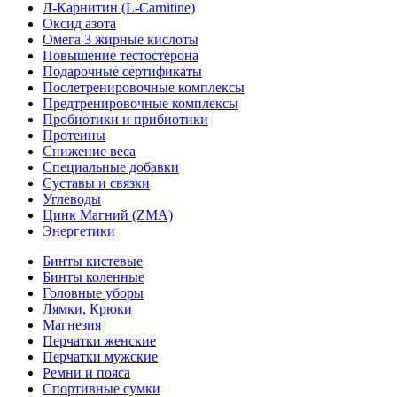
Л-Карнитин (L-Сarnitine)
Оксид азота
Омега 3 жирные кислоты
Повышение тестостерона
Подарочные сертификаты
Послетренировочные комплексы
Предтренировочные комплексы
Пробиотики и прибиотики
Протеины
Снижение веса
Специальные добавки
Суставы и связки
Углеводы
Цинк Магний (ZMA)
Энергетики
Бинты кистевые
Бинты коленные
Головные уборы
Лямки, Крюки
Магнезия
Перчатки женские
Перчатки мужские
Ремни и пояса
Спортивные сумки