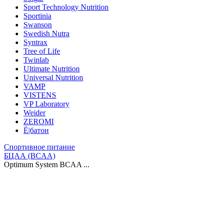
Sport Technology Nutrition
Sportinia
Swanson
Swedish Nutra
Syntrax
Tree of Life
Twinlab
Ultimate Nutrition
Universal Nutrition
VAMP
VISTENS
VP Laboratory
Weider
ZEROMI
Ё|батон
Спортивное питание
БЦАА (BCAA)
Optimum System BCAA ...