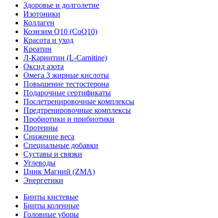
Здоровье и долголетие
Изотоники
Коллаген
Коэнзим Q10 (CoQ10)
Красота и уход
Креатин
Л-Карнитин (L-Сarnitine)
Оксид азота
Омега 3 жирные кислоты
Повышение тестостерона
Подарочные сертификаты
Послетренировочные комплексы
Предтренировочные комплексы
Пробиотики и прибиотики
Протеины
Снижение веса
Специальные добавки
Суставы и связки
Углеводы
Цинк Магний (ZMA)
Энергетики
Бинты кистевые
Бинты коленные
Головные уборы