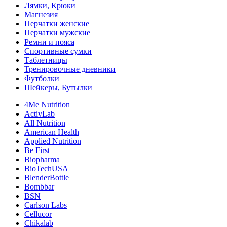
Лямки, Крюки
Магнезия
Перчатки женские
Перчатки мужские
Ремни и пояса
Спортивные сумки
Таблетницы
Тренировочные дневники
Футболки
Шейкеры, Бутылки
4Me Nutrition
ActivLab
All Nutrition
American Health
Applied Nutrition
Be First
Biopharma
BioTechUSA
BlenderBottle
Bombbar
BSN
Carlson Labs
Cellucor
Chikalab