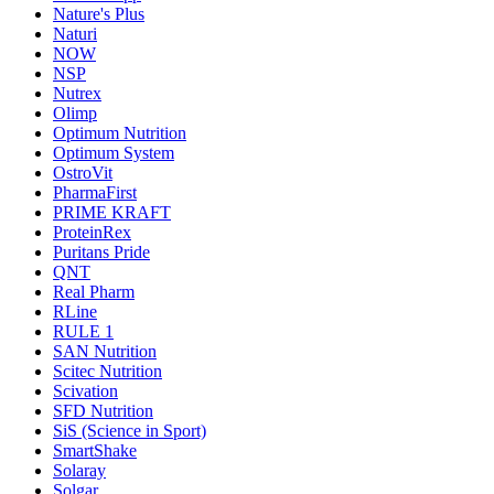
Nature's Plus
Naturi
NOW
NSP
Nutrex
Olimp
Optimum Nutrition
Optimum System
OstroVit
PharmaFirst
PRIME KRAFT
ProteinRex
Puritans Pride
QNT
Real Pharm
RLine
RULE 1
SAN Nutrition
Scitec Nutrition
Scivation
SFD Nutrition
SiS (Science in Sport)
SmartShake
Solaray
Solgar