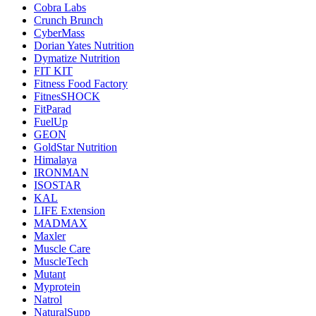
Cobra Labs
Crunch Brunch
CyberMass
Dorian Yates Nutrition
Dymatize Nutrition
FIT KIT
Fitness Food Factory
FitnesSHOCK
FitParad
FuelUp
GEON
GoldStar Nutrition
Himalaya
IRONMAN
ISOSTAR
KAL
LIFE Extension
MADMAX
Maxler
Muscle Care
MuscleTech
Mutant
Myprotein
Natrol
NaturalSupp