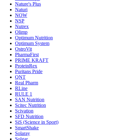
Nature's Plus
Naturi
NOW
NSP
Nutrex
Olimp
Optimum Nutrition
Optimum System
OstroVit
PharmaFirst
PRIME KRAFT
ProteinRex
Puritans Pride
QNT
Real Pharm
RLine
RULE 1
SAN Nutrition
Scitec Nutrition
Scivation
SFD Nutrition
SiS (Science in Sport)
SmartShake
Solaray
Solgar