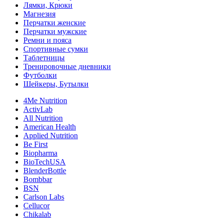
Лямки, Крюки
Магнезия
Перчатки женские
Перчатки мужские
Ремни и пояса
Спортивные сумки
Таблетницы
Тренировочные дневники
Футболки
Шейкеры, Бутылки
4Me Nutrition
ActivLab
All Nutrition
American Health
Applied Nutrition
Be First
Biopharma
BioTechUSA
BlenderBottle
Bombbar
BSN
Carlson Labs
Cellucor
Chikalab