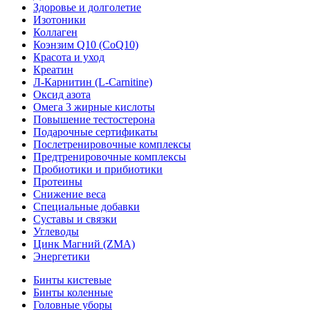
Здоровье и долголетие
Изотоники
Коллаген
Коэнзим Q10 (CoQ10)
Красота и уход
Креатин
Л-Карнитин (L-Сarnitine)
Оксид азота
Омега 3 жирные кислоты
Повышение тестостерона
Подарочные сертификаты
Послетренировочные комплексы
Предтренировочные комплексы
Пробиотики и прибиотики
Протеины
Снижение веса
Специальные добавки
Суставы и связки
Углеводы
Цинк Магний (ZMA)
Энергетики
Бинты кистевые
Бинты коленные
Головные уборы