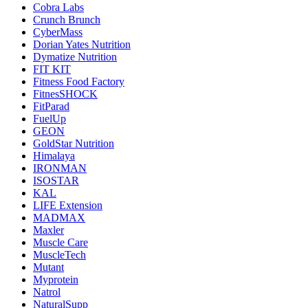
Cobra Labs
Crunch Brunch
CyberMass
Dorian Yates Nutrition
Dymatize Nutrition
FIT KIT
Fitness Food Factory
FitnesSHOCK
FitParad
FuelUp
GEON
GoldStar Nutrition
Himalaya
IRONMAN
ISOSTAR
KAL
LIFE Extension
MADMAX
Maxler
Muscle Care
MuscleTech
Mutant
Myprotein
Natrol
NaturalSupp