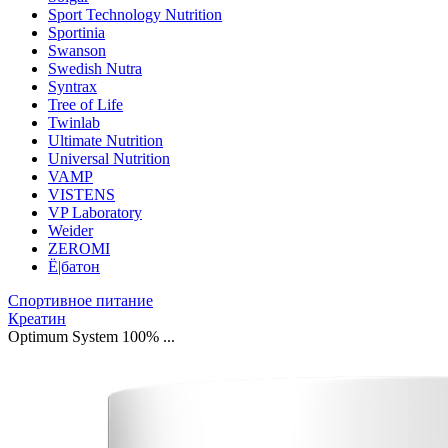
Sport Technology Nutrition
Sportinia
Swanson
Swedish Nutra
Syntrax
Tree of Life
Twinlab
Ultimate Nutrition
Universal Nutrition
VAMP
VISTENS
VP Laboratory
Weider
ZEROMI
Ё|батон
Спортивное питание
Креатин
Optimum System 100% ...