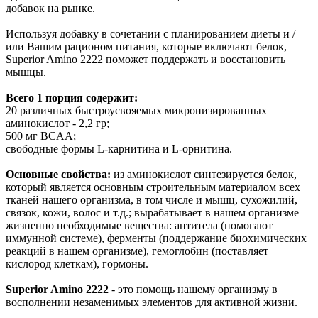
добавок на рынке.
Используя добавку в сочетании с планированием диеты и /
или Вашим рационом питания, которые включают белок,
Superior Amino 2222 поможет поддержать и восстановить
мышцы.
Всего 1 порция содержит:
20 различных быстроусвояемых микронизированных
аминокислот - 2,2 гр;
500 мг BCAA;
свободные формы L-карнитина и L-орнитина.
Основные свойства:
из аминокислот синтезируется белок,
который является основным строительным материалом всех
тканей нашего организма, в том числе и мышц, сухожилий,
связок, кожи, волос и т.д.; вырабатывает в нашем организме
жизненно необходимые вещества: антитела (помогают
иммунной системе), ферменты (поддержание биохимических
реакций в нашем организме), гемоглобин (поставляет
кислород клеткам), гормоны.
Superior Amino 2222
- это помощь нашему организму в
восполнении незаменимых элементов для активной жизни.