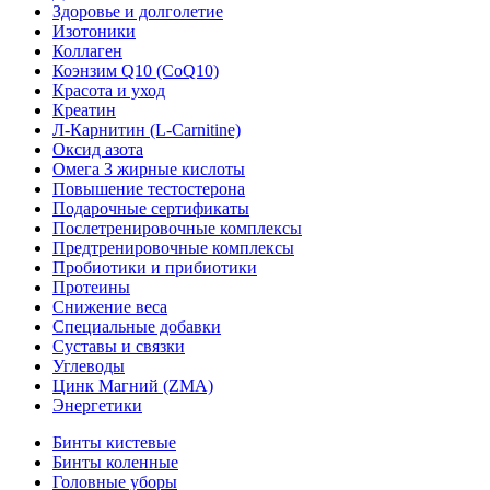
Здоровье и долголетие
Изотоники
Коллаген
Коэнзим Q10 (CoQ10)
Красота и уход
Креатин
Л-Карнитин (L-Сarnitine)
Оксид азота
Омега 3 жирные кислоты
Повышение тестостерона
Подарочные сертификаты
Послетренировочные комплексы
Предтренировочные комплексы
Пробиотики и прибиотики
Протеины
Снижение веса
Специальные добавки
Суставы и связки
Углеводы
Цинк Магний (ZMA)
Энергетики
Бинты кистевые
Бинты коленные
Головные уборы