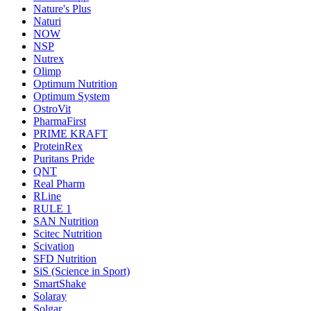
Nature's Plus
Naturi
NOW
NSP
Nutrex
Olimp
Optimum Nutrition
Optimum System
OstroVit
PharmaFirst
PRIME KRAFT
ProteinRex
Puritans Pride
QNT
Real Pharm
RLine
RULE 1
SAN Nutrition
Scitec Nutrition
Scivation
SFD Nutrition
SiS (Science in Sport)
SmartShake
Solaray
Solgar