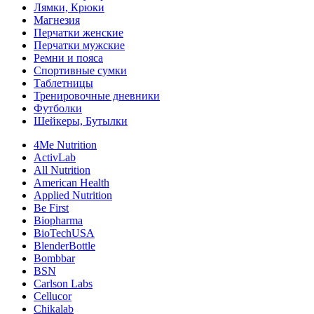
Лямки, Крюки
Магнезия
Перчатки женские
Перчатки мужские
Ремни и пояса
Спортивные сумки
Таблетницы
Тренировочные дневники
Футболки
Шейкеры, Бутылки
4Me Nutrition
ActivLab
All Nutrition
American Health
Applied Nutrition
Be First
Biopharma
BioTechUSA
BlenderBottle
Bombbar
BSN
Carlson Labs
Cellucor
Chikalab