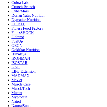
Cobra Labs
Crunch Brunch
CyberMass
Dorian Yates Nutrition
Dymatize Nutrition
FIT KIT
Fitness Food Factory
FitnesSHOCK
FitParad
FuelUp
GEON
GoldStar Nutrition
Himalaya
IRONMAN
ISOSTAR
KAL
LIFE Extension
MADMAX
Maxler
Muscle Care
MuscleTech
Mutant
Myprotein
Natrol
NaturalSupp