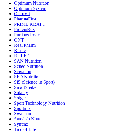
Optimum Nutrition
Optimum System
OstroVit
PharmaFirst
PRIME KRAFT
ProteinRex
Puritans Pride
QNT
Real Pharm
RLine
RULE 1
SAN Nutrition
Scitec Nutrition
Scivation
SFD Nutrition
SiS (Science in Sport)
SmartShake
Solaray
Solgar
Sport Technology Nutrition
Sportinia
Swanson
Swedish Nutra
Syntrax
Tree of Life