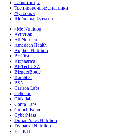
Таблетницы
Тренировочные дневники
Футболки
Шейкеры, Бутылки
4Me Nutrition
ActivLab
All Nutrition
American Health
Applied Nutrition
Be First
Biopharma
BioTechUSA
BlenderBottle
Bombbar
BSN
Carlson Labs
Cellucor
Chikalab
Cobra Labs
Crunch Brunch
CyberMass
Dorian Yates Nutrition
Dymatize Nutrition
FIT KIT