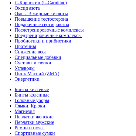
Л-Карнитин (L-Сarnitine)
Оксид азота
Омега 3 жирные кислоты
Повышение тестостерона
Подарочные сертификаты
Послетренировочные комплексы
Предтренировочные комплексы
Пробиотики и прибиотики
Протеины
Снижение веса
Специальные добавки
Суставы и связки
Углеводы
Цинк Магний (ZMA)
Энергетики
Бинты кистевые
Бинты коленные
Головные уборы
Лямки, Крюки
Магнезия
Перчатки женские
Перчатки мужские
Ремни и пояса
Спортивные сумки