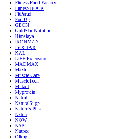
Fitness Food Factory
FitnesSHOCK
FitParad
FuelUp
GEON
GoldStar Nutrition
Himalaya
IRONMAN
ISOSTAR
KAL
LIFE Extension
MADMAX
Maxler
Muscle Care
MuscleTech
Mutant
Myprotein
Natrol
NaturalSupp
Nature's Plus
Naturi
NOW
NSP
Nutrex
Olimp