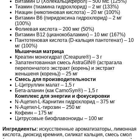
Витамин D (Холекальциферол) – 500 МЕ (125%)
Тиамин (тиамина гидрохлорид) – 2 мг (133%)
Ниацин (никотиновая кислота) – 20 мг (100%)
Витамин В6 (пиридоксина гидрохлорид) – 2 мг
(100%)
Фолиевая кислота – 200 мкг (50%)
Витамин В12 (цианокобаламин) – 10 мкг (167%)
Пантотеновая кислота (D-кальция пантотенат) – 10
мг (100%)
Мышечная матрица
Креатин моногидрат (Creapure®) – 3 г
Запатентованная смесь AstraGIN® (астрагала
перепончатого экстракт (корень) и экстракт
женьшеня (корень)) – 25 мг
Смесь для производительности
L-Цитруллин малат – 1,5 г
Бета-аланин (как CarnoSyn®) – 1,5 г
Комплекс для энергии и фокусировки
N-Ацетил-L-Карнитин гидрохлорид – 375 мг
N-Ацетил-L-тирозин – 250 мг
Кофеин – 175 мг
Цитрусовые биофлавоноиды – 100 мг
Ингредиенты:
искусственные ароматизаторы, лимонная
кислота, диоксид кремния, силикат кальция, смесь смол