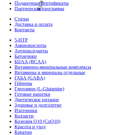
Подарочные сертификаты
Партнерская программа
Статьи
Доставка и оплата
Контакты
5-HTP
Аминокислоты
Антиоксиданты
Батончики
БЦАА (BCAA)
Витаминно-минеральные комплексы
Витамины и минералы отдельные
ГАБА (GABA)
Гейнеры
Глютамин (L-Glutamine)
Готовые напитки
Диетическое питание
Здоровье и долголетие
Изотоники
Коллаген
Коэнзим Q10 (CoQ10)
Красота и уход
Креатин