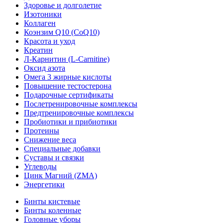
Здоровье и долголетие
Изотоники
Коллаген
Коэнзим Q10 (CoQ10)
Красота и уход
Креатин
Л-Карнитин (L-Сarnitine)
Оксид азота
Омега 3 жирные кислоты
Повышение тестостерона
Подарочные сертификаты
Послетренировочные комплексы
Предтренировочные комплексы
Пробиотики и прибиотики
Протеины
Снижение веса
Специальные добавки
Суставы и связки
Углеводы
Цинк Магний (ZMA)
Энергетики
Бинты кистевые
Бинты коленные
Головные уборы