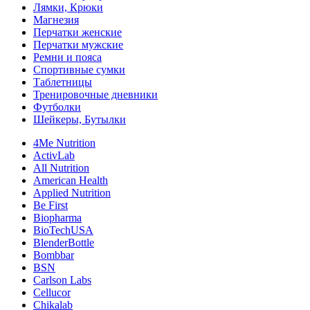
Лямки, Крюки
Магнезия
Перчатки женские
Перчатки мужские
Ремни и пояса
Спортивные сумки
Таблетницы
Тренировочные дневники
Футболки
Шейкеры, Бутылки
4Me Nutrition
ActivLab
All Nutrition
American Health
Applied Nutrition
Be First
Biopharma
BioTechUSA
BlenderBottle
Bombbar
BSN
Carlson Labs
Cellucor
Chikalab