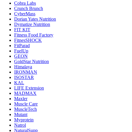
Cobra Labs
Crunch Brunch
CyberMass
Dorian Yates Nutrition
Dymatize Nutrition
FIT KIT
Fitness Food Factory
FitnesSHOCK
FitParad
FuelUp
GEON
GoldStar Nutrition
Himalaya
IRONMAN
ISOSTAR
KAL
LIFE Extension
MADMAX
Maxler
Muscle Care
MuscleTech
Mutant
Myprotein
Natrol
NaturalSupp