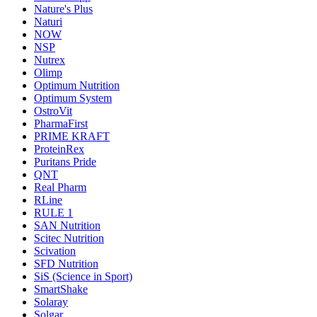
Nature's Plus
Naturi
NOW
NSP
Nutrex
Olimp
Optimum Nutrition
Optimum System
OstroVit
PharmaFirst
PRIME KRAFT
ProteinRex
Puritans Pride
QNT
Real Pharm
RLine
RULE 1
SAN Nutrition
Scitec Nutrition
Scivation
SFD Nutrition
SiS (Science in Sport)
SmartShake
Solaray
Solgar