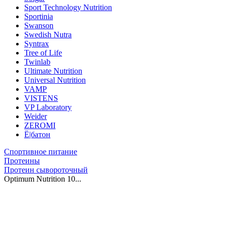
Sport Technology Nutrition
Sportinia
Swanson
Swedish Nutra
Syntrax
Tree of Life
Twinlab
Ultimate Nutrition
Universal Nutrition
VAMP
VISTENS
VP Laboratory
Weider
ZEROMI
Ё|батон
Спортивное питание
Протеины
Протеин сывороточный
Optimum Nutrition 10...