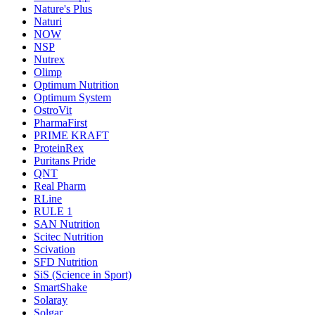
Nature's Plus
Naturi
NOW
NSP
Nutrex
Olimp
Optimum Nutrition
Optimum System
OstroVit
PharmaFirst
PRIME KRAFT
ProteinRex
Puritans Pride
QNT
Real Pharm
RLine
RULE 1
SAN Nutrition
Scitec Nutrition
Scivation
SFD Nutrition
SiS (Science in Sport)
SmartShake
Solaray
Solgar