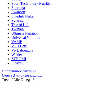
Sport Technology Nutrition
Sportinia
Swanson
Swedish Nutra
Syntrax
Tree of Life
Twinlab
Ultimate Nutrition
Universal Nutrition
VAMP
VISTENS
VP Laboratory
Weider
ZEROMI
Ё|батон
Спортивное питание
Омега 3 жирные кисло...
Tree of Life Omega-3...