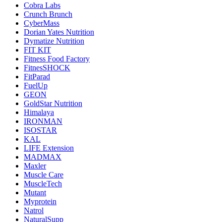
Cobra Labs
Crunch Brunch
CyberMass
Dorian Yates Nutrition
Dymatize Nutrition
FIT KIT
Fitness Food Factory
FitnesSHOCK
FitParad
FuelUp
GEON
GoldStar Nutrition
Himalaya
IRONMAN
ISOSTAR
KAL
LIFE Extension
MADMAX
Maxler
Muscle Care
MuscleTech
Mutant
Myprotein
Natrol
NaturalSupp