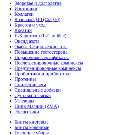
Здоровье и долголетие
Изотоники
Коллаген
Коэнзим Q10 (CoQ10)
Красота и уход
Креатин
Л-Карнитин (L-Сarnitine)
Оксид азота
Омега 3 жирные кислоты
Повышение тестостерона
Подарочные сертификаты
Послетренировочные комплексы
Предтренировочные комплексы
Пробиотики и прибиотики
Протеины
Снижение веса
Специальные добавки
Суставы и связки
Углеводы
Цинк Магний (ZMA)
Энергетики
Бинты кистевые
Бинты коленные
Головные уборы