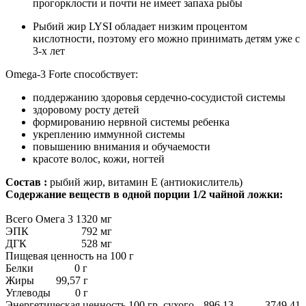
прогорклости и почти не имеет запаха рыбы
Рыбий жир LYSI обладает низким процентом
кислотности, поэтому его можно принимать детям уже с
3-х лет
Omega-3 Forte способствует:
поддержанию здоровья сердечно-сосудистой системы
здоровому росту детей
формированию нервной системы ребенка
укреплению иммунной системы
повышению внимания и обучаемости
красоте волос, кожи, ногтей
Состав :
рыбий жир, витамин Е (антиокислитель)
Содержание веществ в одной порции 1/2 чайной ложки:
Всего Омега 3
1320 мг
ЭПК
792 мг
ДГК
528 мг
Пищевая ценность на 100 г
Белки 0 г
Жиры 99,57 г
Углеводы 0 г
Энергетическая ценность 100 гр. сухого
896,13
3749,41