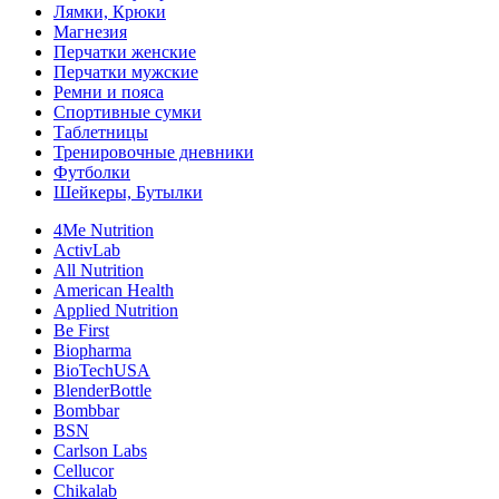
Лямки, Крюки
Магнезия
Перчатки женские
Перчатки мужские
Ремни и пояса
Спортивные сумки
Таблетницы
Тренировочные дневники
Футболки
Шейкеры, Бутылки
4Me Nutrition
ActivLab
All Nutrition
American Health
Applied Nutrition
Be First
Biopharma
BioTechUSA
BlenderBottle
Bombbar
BSN
Carlson Labs
Cellucor
Chikalab