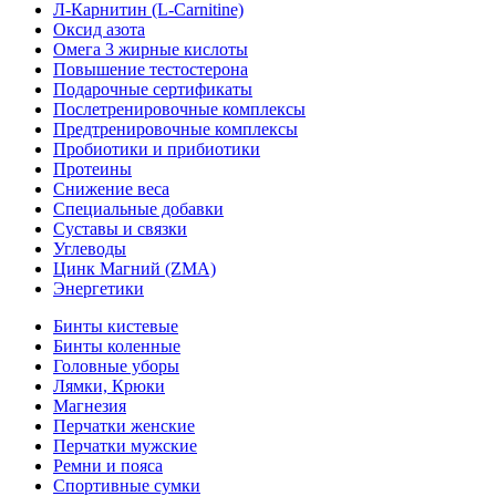
Л-Карнитин (L-Сarnitine)
Оксид азота
Омега 3 жирные кислоты
Повышение тестостерона
Подарочные сертификаты
Послетренировочные комплексы
Предтренировочные комплексы
Пробиотики и прибиотики
Протеины
Снижение веса
Специальные добавки
Суставы и связки
Углеводы
Цинк Магний (ZMA)
Энергетики
Бинты кистевые
Бинты коленные
Головные уборы
Лямки, Крюки
Магнезия
Перчатки женские
Перчатки мужские
Ремни и пояса
Спортивные сумки