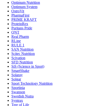
Optimum Nutrition
Optimum System
OstroVit
PharmaFirst
PRIME KRAFT
ProteinRex
Puritans Pride
QNT
Real Pharm
RLine
RULE 1
SAN Nutrition
Scitec Nutrition
Scivation
SFD Nutrition
SiS (Science in Sport)
SmartShake
Solaray
Solgar
Sport Technology Nutrition
Sportinia
Swanson
Swedish Nutra
Syntrax
Tree of Life