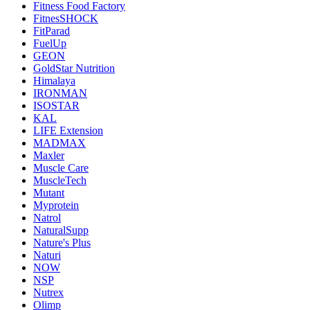
Fitness Food Factory
FitnesSHOCK
FitParad
FuelUp
GEON
GoldStar Nutrition
Himalaya
IRONMAN
ISOSTAR
KAL
LIFE Extension
MADMAX
Maxler
Muscle Care
MuscleTech
Mutant
Myprotein
Natrol
NaturalSupp
Nature's Plus
Naturi
NOW
NSP
Nutrex
Olimp