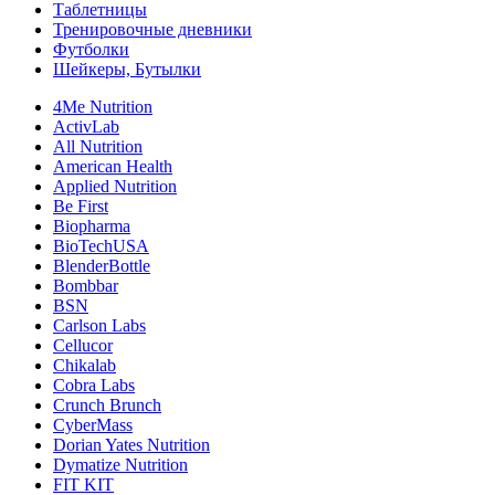
Таблетницы
Тренировочные дневники
Футболки
Шейкеры, Бутылки
4Me Nutrition
ActivLab
All Nutrition
American Health
Applied Nutrition
Be First
Biopharma
BioTechUSA
BlenderBottle
Bombbar
BSN
Carlson Labs
Cellucor
Chikalab
Cobra Labs
Crunch Brunch
CyberMass
Dorian Yates Nutrition
Dymatize Nutrition
FIT KIT