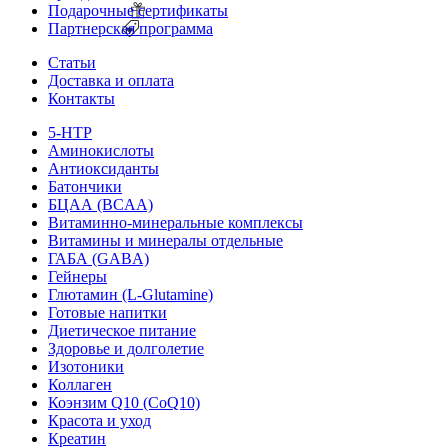
Подарочные сертификаты
Партнерская программа
Статьи
Доставка и оплата
Контакты
5-HTP
Аминокислоты
Антиоксиданты
Батончики
БЦАА (BCAA)
Витаминно-минеральные комплексы
Витамины и минералы отдельные
ГАБА (GABA)
Гейнеры
Глютамин (L-Glutamine)
Готовые напитки
Диетическое питание
Здоровье и долголетие
Изотоники
Коллаген
Коэнзим Q10 (CoQ10)
Красота и уход
Креатин