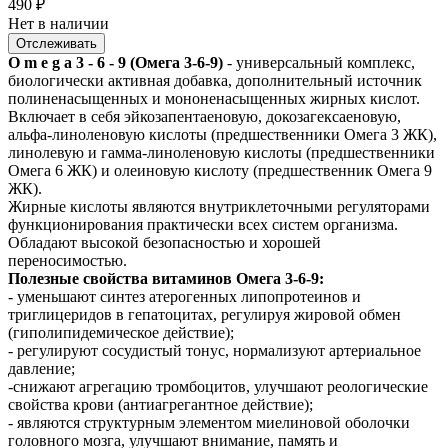
490
₽
Нет в наличии
Отслеживать
O m e g a 3 - 6 - 9 (Омега 3-6-9)
- универсальный комплекс,
биологически активная добавка, дополнительный источник
полиненасыщенных и мононенасыщенных жирных кислот.
Включает в себя эйкозапентаеновую, докозагексаеновую,
альфа-линоленовую кислоты (предшественники Омега 3 ЖК),
линолевую и гамма-линоленовую кислоты (предшественники
Омега 6 ЖК) и олеиновую кислоту (предшественник Омега 9
ЖК).
Жирные кислоты являются внутриклеточными регуляторами
функционирования практически всех систем организма.
Обладают высокой безопасностью и хорошей
переносимостью.
Полезные свойства витаминов Омега 3-6-9:
- уменьшают синтез атерогенных липопротеинов и
триглицеридов в гепатоцитах, регулируя жировой обмен
(гиполипидемическое действие);
- регулируют сосудистый тонус, нормализуют артериальное
давление;
-снижают агрегацию тромбоцитов, улучшают реологические
свойства крови (антиагрегантное действие);
- являются структурным элементом миелиновой оболочки
головного мозга, улучшают внимание, память и