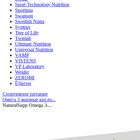
Sport Technology Nutrition
Sportinia
Swanson
Swedish Nutra
Syntrax
Tree of Life
Twinlab
Ultimate Nutrition
Universal Nutrition
VAMP
VISTENS
VP Laboratory
Weider
ZEROMI
Ё|батон
Спортивное питание
Омега 3 жирные кисло...
NaturalSupp Omega 3-...