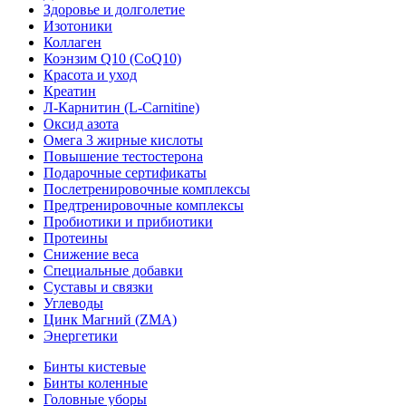
Здоровье и долголетие
Изотоники
Коллаген
Коэнзим Q10 (CoQ10)
Красота и уход
Креатин
Л-Карнитин (L-Сarnitine)
Оксид азота
Омега 3 жирные кислоты
Повышение тестостерона
Подарочные сертификаты
Послетренировочные комплексы
Предтренировочные комплексы
Пробиотики и прибиотики
Протеины
Снижение веса
Специальные добавки
Суставы и связки
Углеводы
Цинк Магний (ZMA)
Энергетики
Бинты кистевые
Бинты коленные
Головные уборы