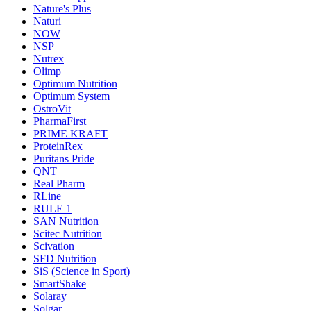
Nature's Plus
Naturi
NOW
NSP
Nutrex
Olimp
Optimum Nutrition
Optimum System
OstroVit
PharmaFirst
PRIME KRAFT
ProteinRex
Puritans Pride
QNT
Real Pharm
RLine
RULE 1
SAN Nutrition
Scitec Nutrition
Scivation
SFD Nutrition
SiS (Science in Sport)
SmartShake
Solaray
Solgar