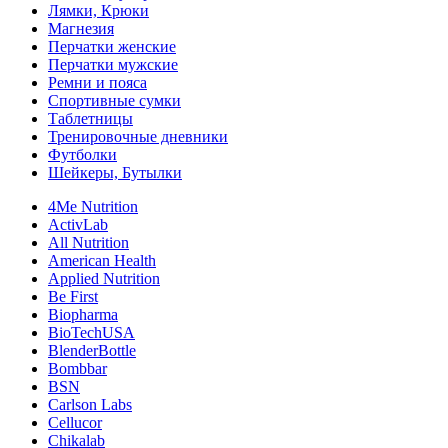
Лямки, Крюки
Магнезия
Перчатки женские
Перчатки мужские
Ремни и пояса
Спортивные сумки
Таблетницы
Тренировочные дневники
Футболки
Шейкеры, Бутылки
4Me Nutrition
ActivLab
All Nutrition
American Health
Applied Nutrition
Be First
Biopharma
BioTechUSA
BlenderBottle
Bombbar
BSN
Carlson Labs
Cellucor
Chikalab