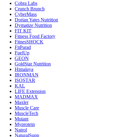
Cobra Labs
Crunch Brunch
CyberMass
Dorian Yates Nutrition
Dymatize Nutrition
FIT KIT
Fitness Food Factory
FitnesSHOCK
FitParad
FuelUp
GEON
GoldStar Nutrition
Himalaya
IRONMAN
ISOSTAR
KAL
LIFE Extension
MADMAX
Maxler
Muscle Care
MuscleTech
Mutant
Myprotein
Natrol
NaturalSupp