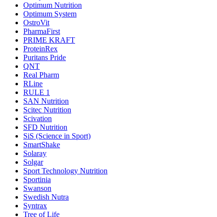
Optimum Nutrition
Optimum System
OstroVit
PharmaFirst
PRIME KRAFT
ProteinRex
Puritans Pride
QNT
Real Pharm
RLine
RULE 1
SAN Nutrition
Scitec Nutrition
Scivation
SFD Nutrition
SiS (Science in Sport)
SmartShake
Solaray
Solgar
Sport Technology Nutrition
Sportinia
Swanson
Swedish Nutra
Syntrax
Tree of Life