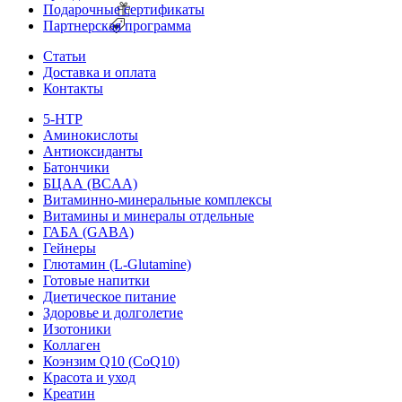
Подарочные сертификаты
Партнерская программа
Статьи
Доставка и оплата
Контакты
5-HTP
Аминокислоты
Антиоксиданты
Батончики
БЦАА (BCAA)
Витаминно-минеральные комплексы
Витамины и минералы отдельные
ГАБА (GABA)
Гейнеры
Глютамин (L-Glutamine)
Готовые напитки
Диетическое питание
Здоровье и долголетие
Изотоники
Коллаген
Коэнзим Q10 (CoQ10)
Красота и уход
Креатин