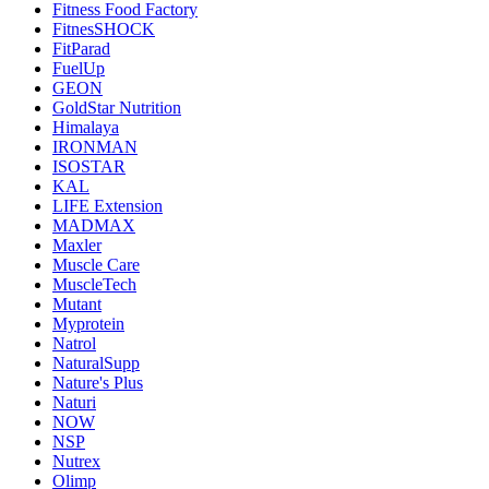
Fitness Food Factory
FitnesSHOCK
FitParad
FuelUp
GEON
GoldStar Nutrition
Himalaya
IRONMAN
ISOSTAR
KAL
LIFE Extension
MADMAX
Maxler
Muscle Care
MuscleTech
Mutant
Myprotein
Natrol
NaturalSupp
Nature's Plus
Naturi
NOW
NSP
Nutrex
Olimp