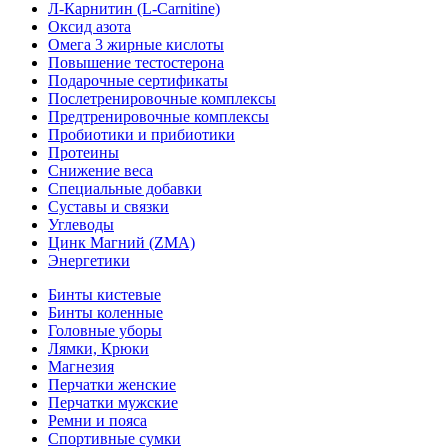
Л-Карнитин (L-Сarnitine)
Оксид азота
Омега 3 жирные кислоты
Повышение тестостерона
Подарочные сертификаты
Послетренировочные комплексы
Предтренировочные комплексы
Пробиотики и прибиотики
Протеины
Снижение веса
Специальные добавки
Суставы и связки
Углеводы
Цинк Магний (ZMA)
Энергетики
Бинты кистевые
Бинты коленные
Головные уборы
Лямки, Крюки
Магнезия
Перчатки женские
Перчатки мужские
Ремни и пояса
Спортивные сумки