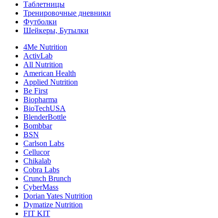
Таблетницы
Тренировочные дневники
Футболки
Шейкеры, Бутылки
4Me Nutrition
ActivLab
All Nutrition
American Health
Applied Nutrition
Be First
Biopharma
BioTechUSA
BlenderBottle
Bombbar
BSN
Carlson Labs
Cellucor
Chikalab
Cobra Labs
Crunch Brunch
CyberMass
Dorian Yates Nutrition
Dymatize Nutrition
FIT KIT