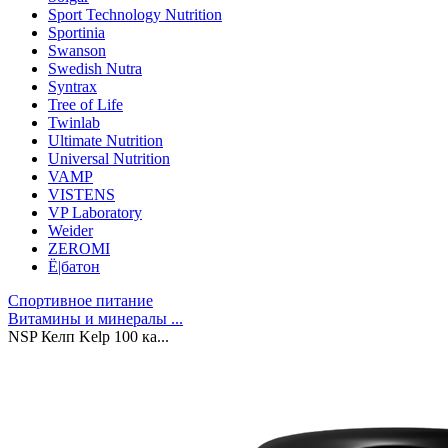
Sport Technology Nutrition
Sportinia
Swanson
Swedish Nutra
Syntrax
Tree of Life
Twinlab
Ultimate Nutrition
Universal Nutrition
VAMP
VISTENS
VP Laboratory
Weider
ZEROMI
Ё|батон
Спортивное питание
Витамины и минералы ...
NSP Келп Kelp 100 ка...