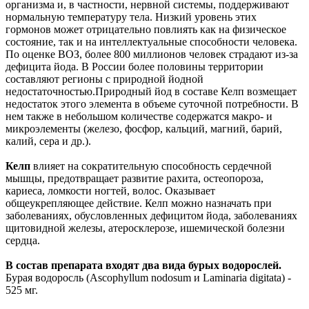
организма и, в частности, нервной системы, поддерживают
нормальную температуру тела. Низкий уровень этих
гормонов может отрицательно повлиять как на физическое
состояние, так и на интеллектуальные способности человека.
По оценке ВОЗ, более 800 миллионов человек страдают из-за
дефицита йода. В России более половины территории
составляют регионы с природной йодной
недостаточностью.Природный йод в составе Келп возмещает
недостаток этого элемента в объеме суточной потребности. В
нем также в небольшом количестве содержатся макро- и
микроэлементы (железо, фосфор, кальций, магний, барий,
калий, сера и др.).
Келп
влияет на сократительную способность сердечной
мышцы, предотвращает развитие рахита, остеопороза,
кариеса, ломкости ногтей, волос. Оказывает
общеукрепляющее действие. Келп можно назначать при
заболеваниях, обусловленных дефицитом йода, заболеваниях
щитовидной железы, атеросклерозе, ишемической болезни
сердца.
В состав препарата входят два вида бурых водорослей.
Бурая водоросль (Ascophyllum nodosum и Laminaria digitata) -
525 мг.