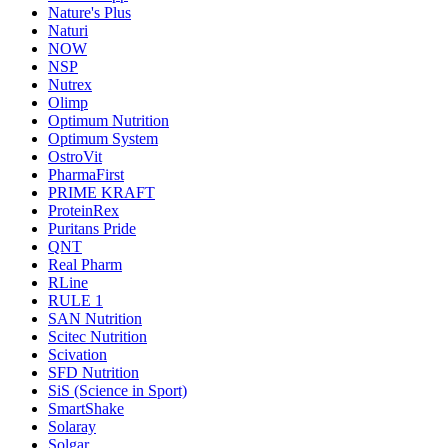
Nature's Plus
Naturi
NOW
NSP
Nutrex
Olimp
Optimum Nutrition
Optimum System
OstroVit
PharmaFirst
PRIME KRAFT
ProteinRex
Puritans Pride
QNT
Real Pharm
RLine
RULE 1
SAN Nutrition
Scitec Nutrition
Scivation
SFD Nutrition
SiS (Science in Sport)
SmartShake
Solaray
Solgar