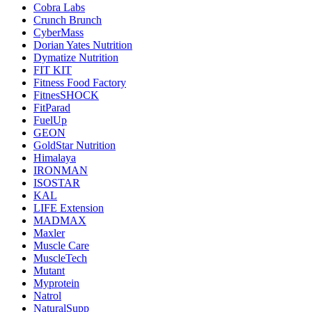
Cobra Labs
Crunch Brunch
CyberMass
Dorian Yates Nutrition
Dymatize Nutrition
FIT KIT
Fitness Food Factory
FitnesSHOCK
FitParad
FuelUp
GEON
GoldStar Nutrition
Himalaya
IRONMAN
ISOSTAR
KAL
LIFE Extension
MADMAX
Maxler
Muscle Care
MuscleTech
Mutant
Myprotein
Natrol
NaturalSupp