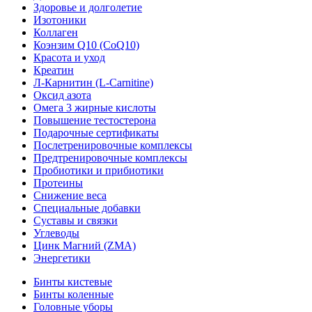
Здоровье и долголетие
Изотоники
Коллаген
Коэнзим Q10 (CoQ10)
Красота и уход
Креатин
Л-Карнитин (L-Сarnitine)
Оксид азота
Омега 3 жирные кислоты
Повышение тестостерона
Подарочные сертификаты
Послетренировочные комплексы
Предтренировочные комплексы
Пробиотики и прибиотики
Протеины
Снижение веса
Специальные добавки
Суставы и связки
Углеводы
Цинк Магний (ZMA)
Энергетики
Бинты кистевые
Бинты коленные
Головные уборы