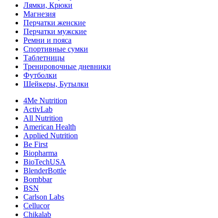
Лямки, Крюки
Магнезия
Перчатки женские
Перчатки мужские
Ремни и пояса
Спортивные сумки
Таблетницы
Тренировочные дневники
Футболки
Шейкеры, Бутылки
4Me Nutrition
ActivLab
All Nutrition
American Health
Applied Nutrition
Be First
Biopharma
BioTechUSA
BlenderBottle
Bombbar
BSN
Carlson Labs
Cellucor
Chikalab